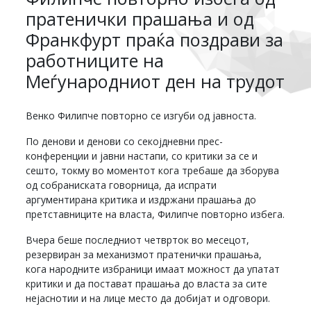
пратенички прашања и од
Франкфурт праќа поздрави за
работниците на
Меѓународниот ден на трудот
Венко Филипче повторно се изгуби од јавноста.
По денови и денови со секојдневни прес-
конференции и јавни настапи, со критики за се и
сешто, токму во моментот кога требаше да зборува
од собраниската говорница, да испрати
аргументирана критика и издржани прашања до
претставниците на власта, Филипче повторно избега.
Вчера беше последниот четврток во месецот,
резервиран за механизмот пратенички прашања,
кога народните избраници имаат можност да упатат
критики и да постават прашања до власта за сите
нејаснотии и на лице место да добијат и одговори.