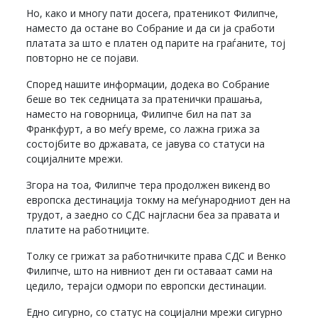
Но, како и многу пати досега, пратеникот Филипче,
наместо да остане во Собрание и да си ја сработи
платата за што е платен од парите на граѓаните, тој
повторно не се појави.
Според нашите информации, додека во Собрание
беше во тек седницата за пратенички прашања,
наместо на говорница, Филипче бил на пат за
Франкфурт, а во меѓу време, со лажна грижа за
состојбите во државата, се јавува со статуси на
социјалните мрежи.
Згора на тоа, Филипче тера продолжен викенд во
европска дестинација токму на меѓународниот ден на
трудот, а заедно со СДС најгласни беа за правата и
платите на работниците.
Толку се грижат за работничките права СДС и Венко
Филипче, што на нивниот ден ги оставаат сами на
цедило, терајси одмори по европски дестинации.
Едно сигурно, со статус на социјални мрежи сигурно