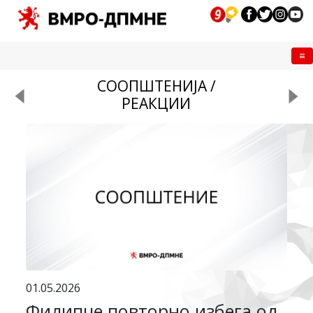
Me
СООПШТЕНИЈА /
РЕАКЦИИ
01.05.2026
Филипче повторно избега од