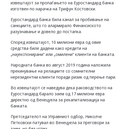
извештајот за пропаѓањето на Еуростандард банка
изготвен по нарачка на Трифун Костовски.
Еуростандард банка била канал за пробивање на
санкциите, што го алармирало Финансиското
разузнавање и довело до постапка.
Според извештајот, 10 милиони евра од овие
средства биле дадени како кредити на
„најекспонирани“ или „омилени“ клиенти на банката.
Народната банка во август 2019 година наложила
прекинување на релациите со сомнителни
нерезидентни клиенти поради ризик од перење пари.
Во извештајот се наведува дека раководството на
Еуростандард барало заем од 17 милиони евра
директно од Венецуела за рекапитализација на
банката.
Претседателот на Управниот одбор, Николче
Петковски патувал во Венецуела за преговори за
заем, но без успех.