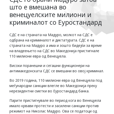
што е вмешана во
венецуелските милиони и
криминалот со Еуростандард
СДС е на страната на Мадуро, молкот на СДС е
одбрана на криминалот и диктатурата. СДС е на
страната на Мадуро а има и зошто бидејќи за време
на владеењето на СДС во Македонија пристигнале
110 милиони евра од Венецуела.
Високи поранешни и сегашни функционери на
антимакедонската СДС се вмешани во овој криминал.
Во 2019 година, 110 милиони евра од Венецуела под
меѓународни санкции влегле во Македонија преку
нерезидентни сметки во Еуростандард банка.
Парите пристигнувале во период кога во Венецуела
имало крвави протести и засилени санкции против
режимот на Николас Мадуро. Ова се податоци од