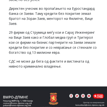
Директен учесник во пропаѓањето на Еуростандард
банка се Заеви. Таму кредити без покритие земал
братот на Зоран Заев, менторот на Филипче, Вице
Заев.
29 фирми од Струмица меѓу кои и Сарај Инженеринг
на Вице Заев како и Глобал медиа груп и Тритерол
кои се фирми на бизнис партнерите на Заеви земале
кредити без покритие и со невраќање се стекнале со
богатство од 13 милиони евра.
СДС не може да бега од фактите и вистината од
нивното криминално владеење.