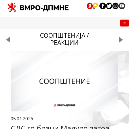
Me
СООПШТЕНИЈА /
РЕАКЦИИ
05.01.2026
СДС го брани Мадуро затоа