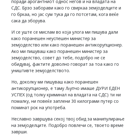
поради арогантниот однос негов и на владата на
СДС. Брзо заборави како го свиркаа земјоделците и
го бркаа, но јас сум тука да го потсетам, кога веќе
сака да зборува.
И се уште се мислам во која улога ми пишува дали
како поранешен неуспешен министер за
земјоделство или како поранешен антикорупционер.
Ако ми пишуваш како поранешен министер за
земјоделство, совет до тебе, подобро не се
обидувај, фактите доволно говорат за тоа како го
уништивте земјоделството.
Но, доколку ми пишуваш како поранешен
антикорупционер, е таму Љупчо имаше ДУРИ ЕДЕН
УСПЕХ (од толку криминал на владата на СДС) ти ни
помалку, ни повеќе заплени 30 килограми путер со
поминат рок на употреба.
Неславно завршува секој твој обид за манипулирање
на земјоделците. Подобро повлечи се, твоето време
заврши.