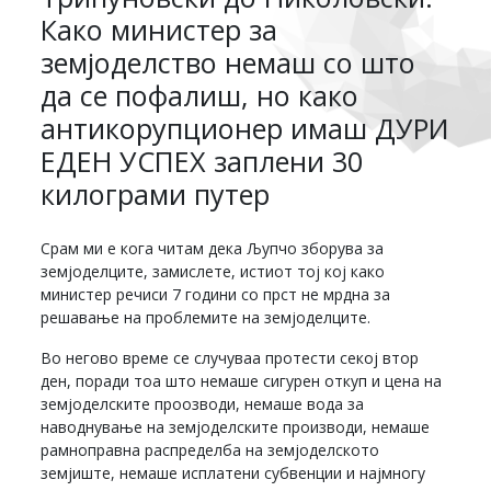
Како министер за
земјоделство немаш со што
да се пофалиш, но како
антикорупционер имаш ДУРИ
ЕДЕН УСПЕХ заплени 30
килограми путер
Срам ми е кога читам дека Љупчо зборува за
земјоделците, замислете, истиот тој кој како
министер речиси 7 години со прст не мрдна за
решавање на проблемите на земјоделците.
Во негово време се случуваа протести секој втор
ден, поради тоа што немаше сигурен откуп и цена на
земјоделските проозводи, немаше вода за
наводнување на земјоделските производи, немаше
рамноправна распределба на земјоделското
земјиште, немаше исплатени субвенции и најмногу