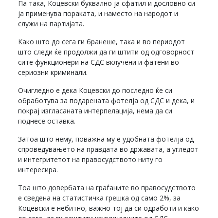
Па така, Коцевски буквално ја сфатил и дословно си
ја применува пораката, и наместо на народот и
служи на партијата.
Како што до сега ги бранеше, така и во периодот
што следи ќе продолжи да ги штити од одговорност
сите функционери на СДС вклучени и фатени во
сериозни криминали.
Очигледно е дека Коцевски до последно ќе си
обработува за подарената фотелја од СДС и дека, и
покрај изгласаната интерпелација, нема да си
поднесе оставка.
Затоа што нему, поважна му е удобната фотелја од
спроведувањето на правдата во државата, а угледот
и интегритетот на правосудството ниту го
интересира.
Тоа што довербата на граѓаните во правосудството
е сведена на статистичка грешка од само 2%, за
Коцевски е небитно, важно тој да си одработи и како