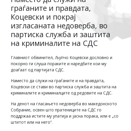
граѓаните и правдата,
Коцевски и покрај
изгласаната недоверба, во
партиска служба и заштита
на криминалите на СДС
Главниот обвинител, Љупчо Коцевски дословно и
покорно ги слуша пораките и наредбите кои му
доаѓаат од партијата СДС.
Наместо да служи на граѓаните и на правдата,
Коцевски се стави во партиска служба и заштита на
криминалите и криминалците од редовите на СДС.
На денот на гласањето недоверба во македонското
Собрание, освен што пратениците на СДС го
поддржаа истите му упатија и јасна порака, или е „со
штитот или на него“.