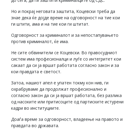
до сега, да ги заштити криминалците од СДС.
Но и покрај неговата заштита, Коцевски треба да
знае дека ќе дојде време на одговорност на тие кои
ги штити, ама и на тие кои ги штитат.
Одговорност за криминалот и за непостапувањето
против криминалот, ќе има.
Не сите обвинители се Коцевски. Во правосудниот
систем има професионалци и луѓе со интегритет кои
сакаат да си ја вршат работата согласно закон и за
кои правдата е светост.
Затоа, нашиот апел е упатен токму кон нив, ги
охрабруваме да продолжат професионално и
согласно закон да си ја вршат работата, без разлика
од насоките или притисоците од партиските истурени
кадри во институциите.
Доаѓа време за одговорност, владеење на правото и
правдата во државата.