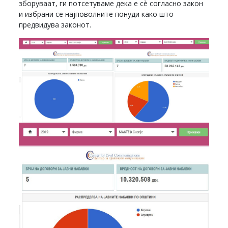
зборуваат, ги потсетуваме дека е сè согласно закон
и избрани се најповолните понуди како што
предвидува законот.