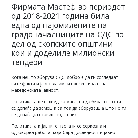
Фирмата Мастеф во периодот
од 2018-2021 година била
една од најомилените на
градоначалниците на СДС во
дел од скопските општини
кои и доделиле милионски
тендери
Кога нешто зборува СДС, добро е да ги согледаат
сите факти и јавно да им ги презентираат на
македонската јавност.
Политиката не е шведска маса, па да бираш што ти
се допаѓа да земеш и за тоа да зборуваш, а што не ти
се допаѓа да ставиш под тепих.
Политиката и јавните настапи се сериозна и
одговорна работа, која бара доследност и јавно