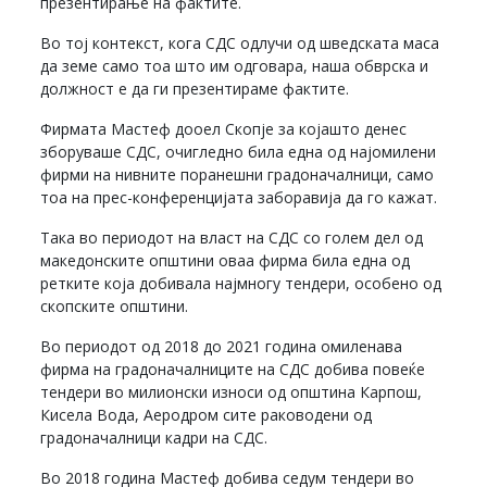
презентирање на фактите.
Во тој контекст, кога СДС одлучи од шведската маса
да земе само тоа што им одговара, наша обврска и
должност е да ги презентираме фактите.
Фирмата Мастеф дооел Скопје за којашто денес
зборуваше СДС, очигледно била една од најомилени
фирми на нивните поранешни градоначалници, само
тоа на прес-конференцијата заборавија да го кажат.
Така во периодот на власт на СДС со голем дел од
македонските општини оваа фирма била една од
ретките која добивала најмногу тендери, особено од
скопските општини.
Во периодот од 2018 до 2021 година омиленава
фирма на градоначалниците на СДС добива повеќе
тендери во милионски износи од општина Карпош,
Кисела Вода, Аеродром сите раководени од
градоначалници кадри на СДС.
Во 2018 година Мастеф добива седум тендери во