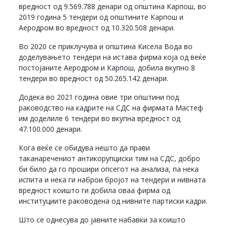
вредност од 9.569.788 денари од општина Карпош, во
2019 година 5 тендери од општините Карпош и
Аеродром во вредност од 10.320.508 денари.
Во 2020 се приклучува и општина Кисела Вода во
доделувањето тендери на истава фирма која од веќе
постојаните Аеродром и Карпош, добила вкупно 8
тендери во вредност од 50.265.142 денари.
Додека во 2021 година овие три општини под
раководство на кадрите на СДС на фирмата Мастеф
им доделиле 6 тендери во вкупна вредност од
47.100.000 денари.
Кога веќе се обидува нешто да прави
таканаречениот антикорупциски тим на СДС, добро
би било да го прошири опсегот на анализа, па нека
испита и нека ги наброи бројот на тендери и нивната
вредност коишто ги добила оваа фирма од
институциите раководена од нивните партиски кадри.
Што се однесува до јавните набавки за коишто