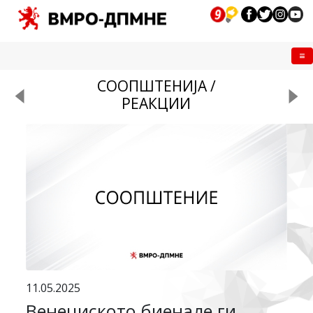
Me
СООПШТЕНИЈА /
РЕАКЦИИ
11.05.2025
Венециското биенале ги