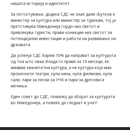
нашата историја и идентитет.
За потсетување, додека СДС не знае дали Љутков е
министер за култура или министер за туризам, тој ја
претставува Македонија гордо низ светот и
привлекува туристи, прави конекции низ светот за
потенцијални инвестиции и работи на развивање на
државата.
Да успееја СДС барем 10% да направат за културата
од тоа што оваа Влада го прави за 10 месеци, ќе
имавме квалитетна култура, а не култура која има
прокиснати театри, нула кина, нула филмови, нула
сали, пари за песни за УЧК и пари за дресови и
мечиња.
Еден совет до СДС, помалку да зборат за културата
во Македонија, а повеќе да гледаат и учат!