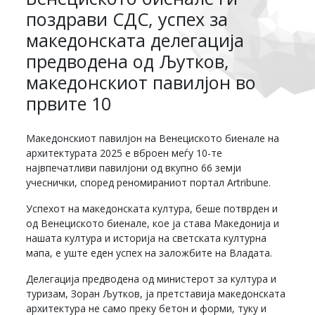
поздрави СДС, успех за
македонската делегација
предводена од Љутков,
македонскиот павилјон во
првите 10
Македонскиот павилјон на Венециското биенале на
архитектурата 2025 е вброен меѓу 10-те
највпечатливи павилјони од вкупно 66 земји
учеснички, според реномираниот портал Artribune.
Успехот на македонската култура, беше потврден и
од Венециското биенале, кое ја става Македонија и
нашата култура и историја на светската културна
мапа, е уште еден успех на заложбите на Владата.
Делегација предводена од министерот за култура и
туризам, Зоран Љутков, ја претставија македонската
архитектура не само преку бетон и форми, туку и