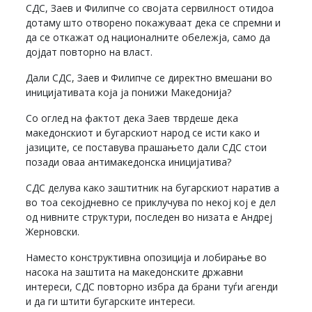
СДС, Заев и Филипче со својата сервилност отидоа
дотаму што отворено покажуваат дека се спремни и
да се откажат од националните обележја, само да
дојдат повторно на власт.
Дали СДС, Заев и Филипче се директно вмешани во
иницијативата која ја понижи Македонија?
Со оглед на фактот дека Заев тврдеше дека
македонскиот и бугарскиот народ се исти како и
јазиците, се поставува прашањето дали СДС стои
позади оваа антимакедонска иницијатива?
СДС делува како заштитник на бугарскиот наратив а
во тоа секојдневно се приклучува по некој кој е дел
од нивните структури, последен во низата е Андреј
Жерновски.
Наместо конструктивна опозиција и лобирање во
насока на заштита на македонските државни
интереси, СДС повторно избра да брани туѓи агенди
и да ги штити бугарските интереси.