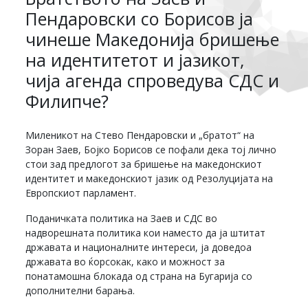
Пендаровски со Борисов ја
чинеше Македонија бришење
на идентитетот и јазикот,
чија агенда спроведува СДС и
Филипче?
Миленикот на Стево Пендаровски и „братот“ на
Зоран Заев, Бојко Борисов се пофали дека тој лично
стои зад предлогот за бришење на македонскиот
идентитет и македонскиот јазик од Резолуцијата на
Европскиот парламент.
Поданичката политика на Заев и СДС во
надворешната политика кои наместо да ја штитат
државата и националните интереси, ја доведоа
државата во ќорсокак, како и можност за
понатамошна блокада од страна на Бугарија со
дополнителни барања.