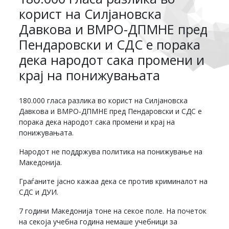
корист на Силјановска
Давкова и ВМРО-ДПМНЕ пред
Пендаровски и СДС е порака
дека народот сака промени и
крај на понижувањата
180.000 гласа разлика во корист на Силјановска
Давкова и ВМРО-ДПМНЕ пред Пендаровски и СДС е
порака дека народот сака промени и крај на
понижувањата.
Народот не поддржува политика на понижување на
Македонија.
Граѓаните јасно кажаа дека се против криминалот на
СДС и ДУИ.
7 години Македонија тоне на секое поле. На почеток
на секоја учебна година немаше учебници за