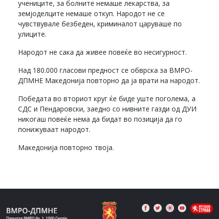
учениците, за болните немаше лекарства, за
земјоделците немаше откуп. Народот не се
чувствувале безбеден, криминалот царуваше по
улиците.
Народот не сака да живее повеќе во несигурност.
Над 180.000 гласови предност се обврска за ВМРО-
ДПМНЕ Македонија повторно да ја врати на народот.
Победата во вториот круг ќе биде уште поголема, а
СДС и Пендаровски, заедно со нивните газди од ДУИ
никогаш повеќе нема да бидат во позиција да го
понижуваат народот.
Македонија повторно твоја.