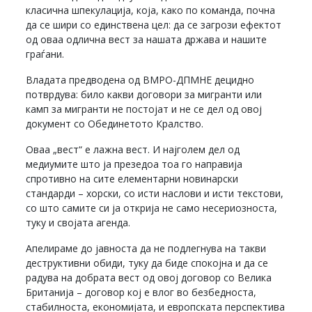
класична шпекулација, која, како по команда, почна
да се шири со единствена цел: да се загрози ефектот
од оваа одлична вест за нашата држава и нашите
граѓани.
Владата предводена од ВМРО-ДПМНЕ децидно
потврдува: било какви договори за мигранти или
камп за мигранти не постојат и не се дел од овој
документ со Обединетото Кралство.
Оваа „вест“ е лажна вест. И најголем дел од
медиумите што ја презедоа тоа го направија
спротивно на сите елементарни новинарски
стандарди – хорски, со исти наслови и исти текстови,
со што самите си ја открија не само несериозноста,
туку и својата агенда.
Апелираме до јавноста да не подлегнува на такви
деструктивни обиди, туку да биде спокојна и да се
радува на добрата вест од овој договор со Велика
Британија – договор кој е влог во безбедноста,
стабилноста, економијата, и европската перспектива