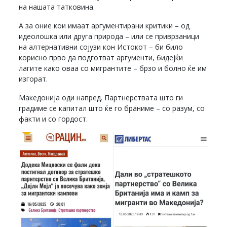
на нашата татковина.
А за оние кои имаат аргументирани критики – од
идеолошка или друга природа – или се приврзаници
на алтернативни сојузи кон Истокот – би било
корисно прво да подготват аргументи, бидејќи
лагите како оваа со мигрантите – брзо и болно ќе им
изгорат.
Македонија оди напред. Партнерствата што ги
градиме се капитал што ќе го браниме – со разум, со
факти и со гордост.