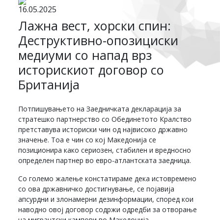
16.05.2025
Лажна вест, хорски спин:
Деструктивно-опозициски
медиуми со напад врз
историскиот договор со
Британија
Потпишувањето на Заедничката декларација за
стратешко партнерство со Обединетото Кралство
претставува историски чин од највисоко државно
значење. Тоа е чин со кој Македонија се
позиционира како сериозен, стабилен и вредносно
определен партнер во евро-атлантската заедница.
Со големо жалење констатираме дека истовремено
со ова државничко достигнување, се појавија
апсурдни и злонамерни дезинформации, според кои
наводно овој договор содржи одредби за отворање
на мигрантски кампови во Македонија.