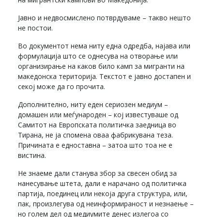
Јавно и недвосмислено потврдуваме – такво нешто
не постои.
Во документот нема ниту една одредба, најава или
формулација што се однесува на отворање или
организирање на каков било камп за мигранти на
македонска територија. Текстот е јавно достапен и
секој може да го прочита.
Дополнително, ниту еден сериозен медиум –
домашен или меѓународен – кој известуваше од
Самитот на Европската политичка заедница во
Тирана, не ја спомена оваа фабрикувана теза.
Причината е едноставна – затоа што тоа не е
вистина.
Не знаеме дали станува збор за свесен обид за
нанесување штета, дали е нарачано од политичка
партија, поединец или некоја друга структура, или,
пак, произлегува од неинформираност и незнаење –
но голем дел од медиумите денес излегоа со