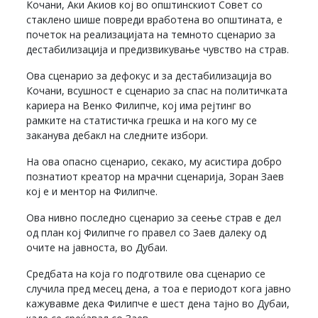
Кочани, Аки Акиов кој во општинскиот Совет со
стаклено шише повреди вработена во општината, е
почеток на реализацијата на темното сценарио за
дестабилизација и предизвикување чувство на страв.
Ова сценарио за дефокус и за дестабилизација во
Кочани, всушност е сценарио за спас на политичката
кариера на Венко Филипче, кој има рејтинг во
рамките на статистичка грешка и на кого му се
заканува дебакл на следните избори.
На ова опасно сценарио, секако, му асистира добро
познатиот креатор на мрачни сценарија, Зоран Заев
кој е и ментор на Филипче.
Ова нивно последно сценарио за сеење страв е дел
од план кој Филипче го правел со Заев далеку од
очите на јавноста, во Дубаи.
Средбата на која го подготвиле ова сценарио се
случила пред месец дена, а тоа е периодот кога јавно
кажувавме дека Филипче е шест дена тајно во Дубаи,