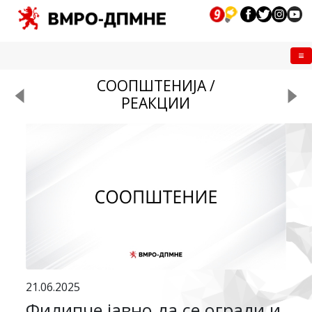
Me
СООПШТЕНИЈА /
РЕАКЦИИ
21.06.2025
Филипче јавно да се огради и