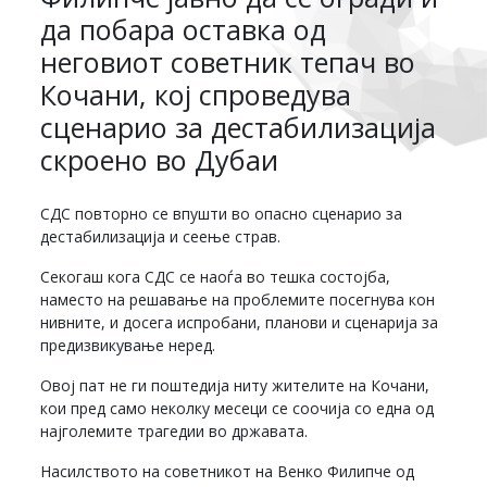
да побара оставка од
неговиот советник тепач во
Кочани, кој спроведува
сценарио за дестабилизација
скроено во Дубаи
СДС повторно се впушти во опасно сценарио за
дестабилизација и сеење страв.
Секогаш кога СДС се наоѓа во тешка состојба,
наместо на решавање на проблемите посегнува кон
нивните, и досега испробани, планови и сценарија за
предизвикување неред.
Овој пат не ги поштедија ниту жителите на Кочани,
кои пред само неколку месеци се соочија со една од
најголемите трагедии во државата.
Насилството на советникот на Венко Филипче од