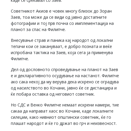
каде се среќавал со Заев.
Советникот Акиов е човек многу близок до Зоран
Заев, тоа може да се види од јавно достапните
фотографии и тој прв почна со имплементација на
планот за спас на Филипче.
Внесување страв и паника кај народот од локални
тепачи кои се закануваат, е добро позната и веќе
испробана тактика на Заев, која сега ја применува
Филипче.
Дел од дословното спроведување на планот на Заев
е и декларативното осудување на настанот. Филипче
ако сака некој да му верува дека искрено се оградува
од насилството во Кочани, јавно ќе се дистанцира и
ќе побара оставка од неговиот советник.
Но СДС и Венко Филипче немаат искрени намери, тие
сакаа да направат хаос во Кочани, каде локалните
силеџии, како нивниот општински советник, ќе го
плашат народот и ќе го држат во грч и неизвесност.