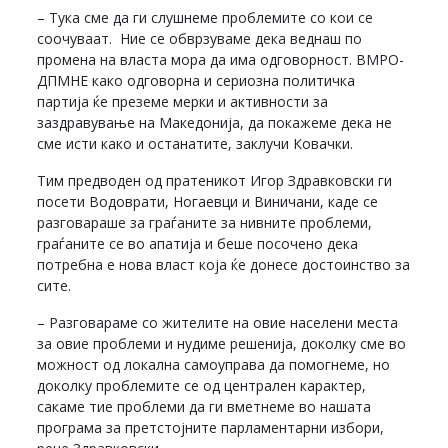
– Тука сме да ги слушнеме проблемите со кои се
соочуваат. Ние се обврзуваме дека веднаш по
промена на власта мора да има одговорност. ВМРО-
ДПМНЕ како одговорна и сериозна политичка
партија ќе преземе мерки и активности за
заздравување на Македонија, да покажеме дека не
сме исти како и останатите, заклучи Ковачки.
Тим предводен од пратеникот Игор Здравковски ги
посети Водоврати, Ногаевци и Виничани, каде се
разговараше за граѓаните за нивните проблеми,
граѓаните се во апатија и беше посочено дека
потребна е нова власт која ќе донесе достоинство за
сите.
– Разговараме со жителите на овие населени места
за овие проблеми и нудиме решенија, доколку сме во
можност од локална самоуправа да помогнеме, но
доколку проблемите се од централен карактер,
сакаме тие проблеми да ги вметнеме во нашата
програма за претстојните парламентарни избори,