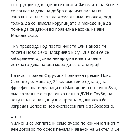
опструкции од владините органи. Жителите на Конче
се согласни дека најдобро е да има смена на
извршната власт за да може да има поголем, ред,
грижа, да се намали корупцијата и Македонија да
почне да се движи во правилна насока, изјави
Милошоски.ж
Тим предводен од пратеничката Ели Панова ги
посети Ново Секо, Мокриево и Сушица кои се се
заборавени од оваа ненародна власт и беше
исткнато дека на ова мора да се стави крај!
Патниот правец Струмица-Граничен премин Ново
Село во должина од 22 километри е една од нај
фрекфентните делници во Македонија поточно 8ма,
ама за жал не е стратешка цел на ДУИ и Груби, па
ветувањата на СДС уште пред 4 години дека ќе
изградат целосно нов експресен пат е заборавено.
– 117
милиони се исплатени само вчера по криминалниот т
аен договор по основ пенали и аванси на Бехтел и Ен