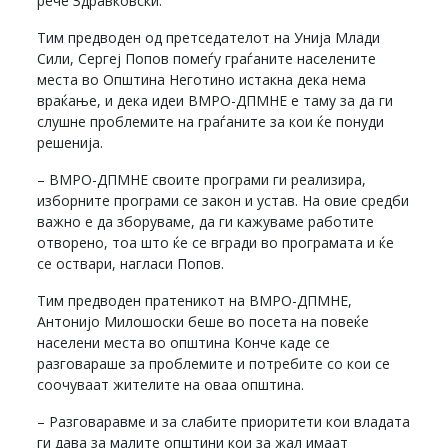
рече Здравковски.
Тим предводен од претседателот на Унија Млади
Сили, Сергеј Попов помеѓу граѓаните населените
места во Општина Неготино истакна дека нема
враќање, и дека идеи ВМРО-ДПМНЕ е таму за да ги
слушне проблемите на граѓаните за кои ќе понуди
решенија.
– ВМРО-ДПМНЕ своите програми ги реализира,
изборните програми се закон и устав. На овие средби
важно е да зборуваме, да ги кажуваме работите
отворено, тоа што ќе се вгради во програмата и ќе
се оствари, нагласи Попов.
Тим предводен пратеникот на ВМРО-ДПМНЕ,
Антонијо Милошоски беше во посета на повеќе
населени места во општина Конче каде се
разговараше за проблемите и потребите со кои се
соочуваат жителите на оваа општина.
– Разговаравме и за слабите приоритети кои владата
ги дава за малите општини кои за жал имаат