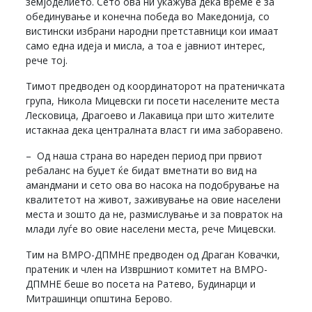
земјоделието. Сето ова ни укажува дека време е за
обединување и конечна победа во Македонија, со
вистински избрани народни претставници кои имаат
само една идеја и мисла, а тоа е јавниот интерес,
рече тој.
Тимот предводен од координаторот на пратеничката
група, Никола Мицевски ги посети населените места
Лесковица, Драгоево и Лакавица при што жителите
истакнаа дека централната власт ги има заборавено.
– Од наша страна во нареден период при првиот
ребаланс на буџет ќе бидат вметнати во вид на
амандмани и сето ова во насока на подобрување на
квалитетот на живот, заживување на овие населени
места и зошто да не, размислување и за повраток на
млади луѓе во овие населени места, рече Мицевски.
Тим на ВМРО-ДПМНЕ предводен од Драган Ковачки,
пратеник и член на Извршниот комитет на ВМРО-
ДПМНЕ беше во посета на Ратево, Будинарци и
Митрашинци општина Берово.