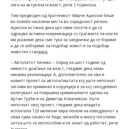
лага на актуелната власт, рече Стојаноска.
Тим предводен од пратеникот Мирче Аџиоски беше
во повеќе населени места во охридскиот регион.
Аџиоски истакна дека цел овие посети е да се
одржува активна комуникација со граѓаните на кои ќе
им укажеме дека сме тука за заеднички да се бориме
и да се избориме за подобар живот и за подобар
животен стандард.
– Автопатот Кичево – Охрид на шест години од
нивното доаѓање на власт, гледаме дека нема
никаква реализација. А, дополнително на ова и
новиот проект за автопатиштата кој уште непочнат
заглави во криминал и корупција и за кој секојдневно
излегуваат на површина криминалните зделки на
Артан Груби и на Димитар Ковачевски. Уште
непочнат овој проект, гледаме дека владата
исплатила 120 милиони евра пенали на изведувачот а
оваа сума секако ќе биде, можеби и многу поголема
затоа што се неспособни и не знаат ад работат, рече
Аџиоски.