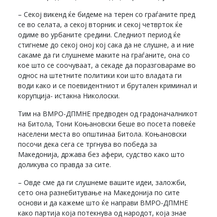
– Секој викенд ќе бидеме на терен со граѓаните пред
се во селата, а секој вторник и секој четврток ќе
одиме во урбаните средини. Следниот период ќе
стигнеме до секој оној кој сака да не слушне, а и ние
сакаме да ги слушнеме маките на граѓаните, она со
кое што се соочуваат, а секаде да поразговараме во
однос на штетните политики кои што владата ги
води како и се поевидентниот и брутален криминал и
корупција- истакна Николоски.
Тим на ВМРО-ДПМНЕ предводен од градоначалникот
на Битола, Тони Коњановски беше во посета повеќе
населени места во општинаа Битола. Коњановски
посочи дека сега се тргнува во победа за
Македонија, држава без афери, судство како што
доликува со правда за сите.
– Овде сме да ги слушнеме вашите идеи, заложби,
сето она разнебитување на Македонија по сите
основи и да кажеме што ќе направи ВМРО-ДПМНЕ
како партија која потекнува од народот, која знае