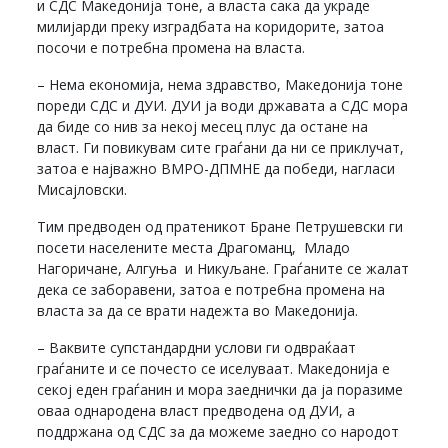
и СДС Македонија тоне, а власта сака да украде
милијарди преку изградбата на коридорите, затоа
посочи е потребна промена на власта.
– Нема економија, нема здравство, Македонија тоне
пореди СДС и ДУИ. ДУИ ја води државата а СДС мора
да биде со нив за некој месец плус да остане на
власт. Ги повикувам сите граѓани да ни се приклучат,
затоа е најважно ВМРО-ДПМНЕ да победи, нагласи
Мисајловски.
Тим предводен од пратеникот Бране Петрушевски ги
посети населените места Драгоманц, Младо
Нагоричане, Алгуња и Никуљане. Граѓаните се жалат
дека се заборавени, затоа е потребна промена на
власта за да се врати надежта во Македонија.
– Ваквите супстандардни услови ги одвраќаат
граѓаните и се почесто се иселуваат. Македонија е
секој еден граѓанин и мора заеднички да ја поразиме
оваа однародена власт предводена од ДУИ, а
поддржана од СДС за да можеме заедно со народот