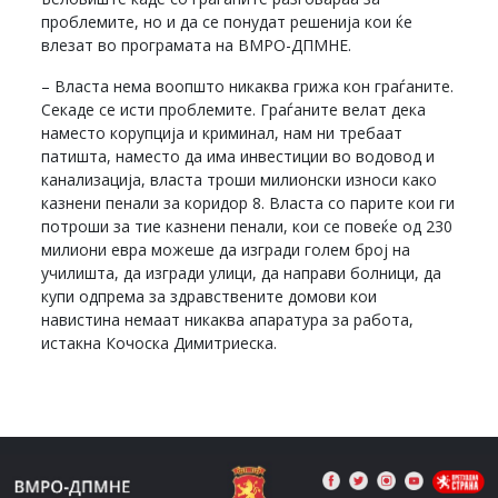
проблемите, но и да се понудат решенија кои ќе
влезат во програмата на ВМРО-ДПМНЕ.
– Власта нема воопшто никаква грижа кон граѓаните.
Секаде се исти проблемите. Граѓаните велат дека
наместо корупција и криминал, нам ни требаат
патишта, наместо да има инвестиции во водовод и
канализација, власта троши милионски износи како
казнени пенали за коридор 8. Власта со парите кои ги
потроши за тие казнени пенали, кои се повеќе од 230
милиони евра можеше да изгради голем број на
училишта, да изгради улици, да направи болници, да
купи одпрема за здравствените домови кои
навистина немаат никаква апаратура за работа,
истакна Кочоска Димитриеска.