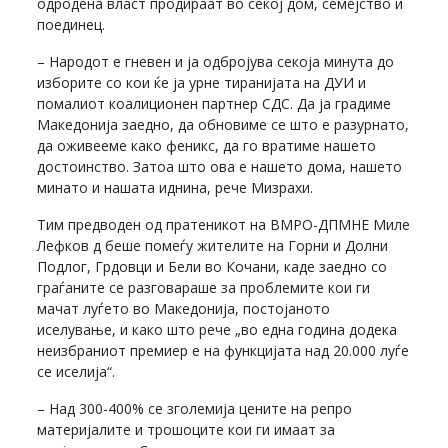
одродена власт продираат во секој дом, семејство и
поединец.
– Народот е гневен и ја одбројува секоја минута до
изборите со кои ќе ја урне тиранијата на ДУИ и
помалиот коалиционен партнер СДС. Да ја градиме
Македонија заедно, да обновиме се што е разурнато,
да оживееме како феникс, да го вратиме нашето
достоинство. Затоа што ова е нашето дома, нашето
минато и нашата иднина, рече Мизрахи.
Тим предводен од пратеникот на ВМРО-ДПМНЕ Миле
Лефков д беше помеѓу жителите на Горни и Долни
Подлог, Грдовци и Бели во Кочани, каде заедно со
граѓаните се разговараше за проблемите кои ги
мачат луѓето во Македонија, постојаното
иселување, и како што рече „во една година додека
неизбраниот премиер е на функцијата над 20.000 луѓе
се иселија“.
– Над 300-400% се зголемија цените на репро
материјалите и трошоците кои ги имаат за