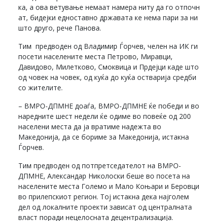
ка, а ова ветување немаат намера ниту да го отпочн
ат, бидејки едноставно државата ке нема пари за ни
што друго, рече Панова.
Тим предводен од Владимир Ѓорчев, челен на ИК ги
посети населените места Петрово, Миравци,
Давидово, Милетково, Смоквица и Прдејци каде што
од човек на човек, од куќа до куќа остварија средби
со жителите.
– ВМРО-ДПМНЕ доаѓа, ВМРО-ДПМНЕ ќе победи и во
наредните шест недели ќе одиме во повеќе од 200
населени места да ја вратиме надежта во
Македонија, да се бориме за Македонија, истакна
Ѓорчев.
Тим предводен од потпретседателот на ВМРО-
ДПМНЕ, Александар Николоски беше во посета на
населените места Големо и Мало Коњари и Беровци
во прилепскиот регион. Тој истакна дека најголем
дел од локалните проекти зависат од централната
власт поради нецелосната децентрализација.