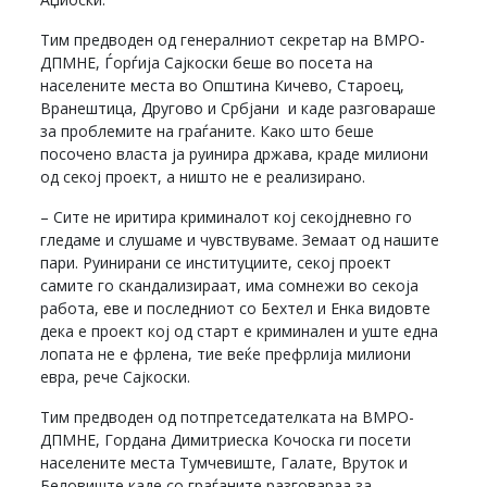
Тим предводен од генералниот секретар на ВМРО-
ДПМНЕ, Ѓорѓија Сајкоски беше во посета на
населените места во Општина Кичево, Староец,
Вранештица, Другово и Србјани и каде разговараше
за проблемите на граѓаните. Како што беше
посочено власта ја руинира држава, краде милиони
од секој проект, а ништо не е реализирано.
– Сите не иритира криминалот кој секојдневно го
гледаме и слушаме и чувствуваме. Земаат од нашите
пари. Руинирани се институциите, секој проект
самите го скандализираат, има сомнежи во секоја
работа, еве и последниот со Бехтел и Енка видовте
дека е проект кој од старт е криминален и уште една
лопата не е фрлена, тие веќе префрлија милиони
евра, рече Сајкоски.
Тим предводен од потпретседателката на ВМРО-
ДПМНЕ, Гордана Димитриеска Кочоска ги посети
населените места Тумчевиште, Галате, Вруток и
Беловиште каде со граѓаните разговараа за