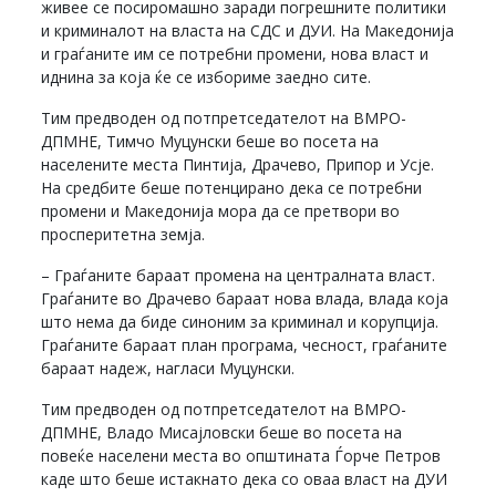
живее се посиромашно заради погрешните политики
и криминалот на власта на СДС и ДУИ. На Македонија
и граѓаните им се потребни промени, нова власт и
иднина за која ќе се избориме заедно сите.
Тим предводен од потпретседателот на ВМРО-
ДПМНЕ, Тимчо Муцунски беше во посета на
населените места Пинтија, Драчево, Припор и Усје.
На средбите беше потенцирано дека се потребни
промени и Македонија мора да се претвори во
просперитетна земја.
– Граѓаните бараат промена на централната власт.
Граѓаните во Драчево бараат нова влада, влада која
што нема да биде синоним за криминал и корупција.
Граѓаните бараат план програма, чесност, граѓаните
бараат надеж, нагласи Муцунски.
Тим предводен од потпретседателот на ВМРО-
ДПМНЕ, Владо Мисајловски беше во посета на
повеќе населени места во општината Ѓорче Петров
каде што беше истакнато дека со оваа власт на ДУИ