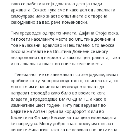
како се работи и која докажала дека ја гради
државата. Секако тука сме и како дел од локалната
самоуправа иако знаете општината е отворена
секојдневно за вас, рече Коњановски.
Тим предводен од пратеничката, Дафина Стојаноска,
ги посети населените места во Општина Долнени и
тоа на Лажани, Браилово и Пешталево. Стојаноска
посочи жителите на Општина Долнени се многу
незадоволни од негрижата како на централната, така
и на локалната власт во овие населени места.
– Генерално тие се занимаваат со земјоделие, имаат
проблем со тутунопроизводството, со исплатата, со
она што им е навистина неопходно и знаат да
направат споредба како било во времето кога
владата ја предводеше ВМРО-ДПМНЕ, а како е
изминативе шест години. Ниту пак веруваат во
бајките на Артан Груби за коридорот 8 или во
басните на Фатмир Бесими за тоа дека економијата
ќе напредува. Многу добро знаат колку им стигаат
нивните финансии, така да не веруваат во ниту една