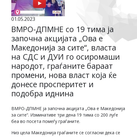
01.05.2023
ВМРО-ДПМНЕ со 19 тима ја
започна акцијата „Ова е
Македонија за сите“, власта
на СДС и ДУИ го осиромаши
народот, граѓаните бараат
промени, нова власт која ќе
донесе просперитет и
подобра иднина
ВМРО-ДПМНЕ ја започна акцијата „Ова е Македонија
за сите“. Изминативе три дена 19 тима со 200 луѓе
беа во посета помеѓу граѓаните.
Низ цела Македонија граѓаните се согласни дека се