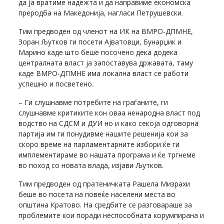
да ја вратиме надежта и да направиме економска
преродба на Македонија, нагласи Петрушевски.
Тим предводен од членот на ИК на ВМРО-ДПМНЕ,
Зоран Љутков ги посети Aјватовци, Бунарџик и
Марино каде што беше посочено дека додека
централната власт ја запоставува државата, таму
каде ВМРО-ДПМНЕ има локална власт се работи
успешно и посветено.
– Ги слушнавме потребите на граѓаните, ги
слушнавме критиките кон оваа ненародна власт под
водство на СДСМ и ДУИ но и како секоја одговорна
партија им ги понудивме нашите решенија кои за
скоро време на парламентарните избори ќе ги
имплементираме во нашата програма и ќе тргнеме
во поход со новата влада, изјави Љутков.
Тим предводен од пратеничката Рашела Мизрахи
беше во посета на повеќе населени места во
општина Кратово. На средбите се разговараше за
проблемите кои поради неспособната корумпирана и