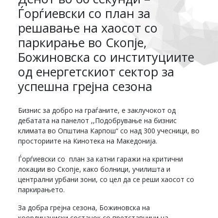
Ѓорѓиевски со план за
решавање на хаосот со
паркирање во Скопје,
Божиновска со институциите
од енергетскиот сектор за
успешна грејна сезона
Бизнис за добро на граѓаните, е заклучокот од
дебатата на панелот ,,Подобрување на бизнис
климата во Општина Карпош“ со над 300 учесници, во
просториите на Кинотека на Македонија.
Ѓорѓиевски со план за катни гаражи на критични
локации во Скопје, како болници, училишта и
централни урбани зони, со цел да се реши хаосот со
паркирањето.
За добра грејна сезона, Божиновска на
координациски состанок со претставници на