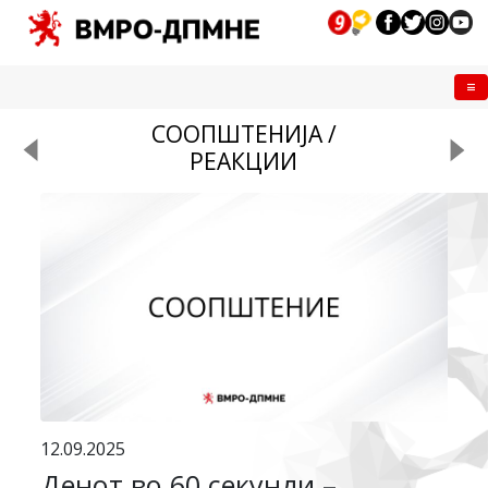
Me
СООПШТЕНИЈА /
РЕАКЦИИ
12.09.2025
Денот во 60 секунди –