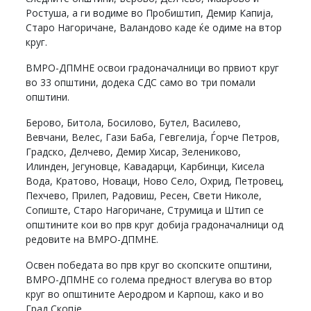
Ростуша, а ги водиме во Пробиштип, Демир Капија,
Старо Нагоричане, Валандово каде ќе одиме на втор
круг.
ВМРО-ДПМНЕ освои градоначалници во првиот круг
во 33 општини, додека СДС само во три помали
општини.
Берово, Битола, Босилово, Бутел, Василево,
Вевчани, Велес, Гази Баба, Гевгелија, Ѓорче Петров,
Градско, Делчево, Демир Хисар, Зелениково,
Илинден, Јегуновце, Кавадарци, Карбинци, Кисела
Вода, Кратово, Новаци, Ново Село, Охрид, Петровец,
Пехчево, Прилеп, Радовиш, Ресен, Свети Николе,
Сопиште, Старо Нагоричане, Струмица и Штип се
општините кои во прв круг добија градоначалници од
редовите на ВМРО-ДПМНЕ.
Освен победата во прв круг во скопските општини,
ВМРО-ДПМНЕ со голема предност влегува во втор
круг во општините Аеродром и Карпош, како и во
Град Скопје.