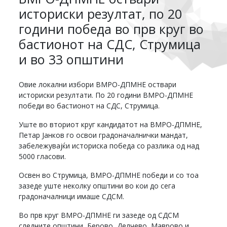
историски резултат, по 20
години победа во прв круг во
бастионот на СДС, Струмица
и во 33 општини
Овие локални избори ВМРО-ДПМНЕ оствари
историски резултати. По 20 години ВМРО-ДПМНЕ
победи во бастионот на СДС, Струмица.
Уште во вториот круг кандидатот на ВМРО-ДПМНЕ,
Петар Јанков го освои градоначалнички мандат,
забележувајќи историска победа со разлика од над
5000 гласови.
Освен во Струмица, ВМРО-ДПМНЕ победи и со тоа
зазеде уште неколку општини во кои до сега
градоначалници имаше СДСМ.
Во прв круг ВМРО-ДПМНЕ ги зазеде од СДСМ
следните општини, Берово, Делчево, Маврово и