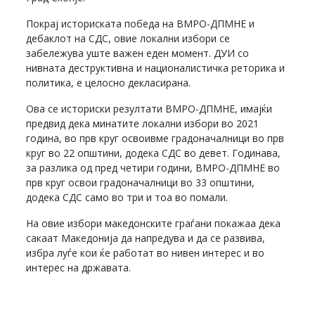
Покрај историската победа на ВМРО-ДПМНЕ и
дебаклот на СДС, овие локални избори се
забележува уште важен еден момент. ДУИ со
нивната деструктивна и националистичка реторика и
политика, е целосно декласирана.
Ова се историски резултати ВМРО-ДПМНЕ, имајќи
предвид дека минатите локални избори во 2021
година, во прв круг освоивме градоначалници во прв
круг во 22 општини, додека СДС во девет. Годинава,
за разлика од пред четири години, ВМРО-ДПМНЕ во
прв круг освои градоначалници во 33 општини,
додека СДС само во три и тоа во помали.
На овие избори македонските граѓани покажаа дека
сакаат Македонија да напредува и да се развива,
избра луѓе кои ќе работат во нивен интерес и во
интерес на државата.