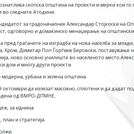
знатлива скопска општина на проекти и мерки кои го 
 во следните 4 години.
кандидатот за градоначалник Александар Стојкоски на
ост, одговорно и домаќинско менаџирање на општински 
а пред граѓаните на изградба на нова населба за млади
ја, Хром, Димитар Поп Ѓорѓиев Беровски, поставување 
ија, ново основно училиште во населеното место Алекс
ки дом и многу други проекти.
 модерна, урбана и зелена општина.
 октомври да излезат масовно, сплотени и да дадат под
водена од ВМРО-ДПМНЕ.
еж, за иднина.
 план и стратегија.
олжи.