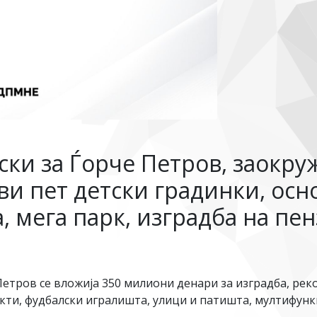
и за Ѓорче Петров, заокруж
ови пет детски градинки, ос
, мега парк, изградба на пе
етров се вложија 350 милиони денари за изградба, рек
екти, фудбалски игралишта, улици и патишта, мултифун