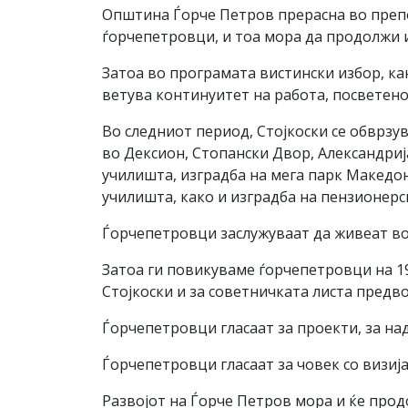
Општина Ѓорче Петров прерасна во препо
ѓорчепетровци, и тоа мора да продолжи и
Затоа во програмата вистински избор, 
ветува континуитет на работа, посветен
Во следниот период, Стојкоски се обврзув
во Дексион, Стопански Двор, Александри
училишта, изградба на мега парк Македон
училишта, како и изградба на пензионерс
Ѓорчепетровци заслужуваат да живеат во
Затоа ги повикуваме ѓорчепетровци на 19
Стојкоски и за советничката листа пред
Ѓорчепетровци гласаат за проекти, за над
Ѓорчепетровци гласаат за човек со визија,
Развојот на Ѓорче Петров мора и ќе прод