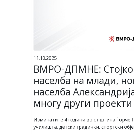
11.10.2025
ВМРО-ДПМНЕ: Стојкоск
населба на млади, н
населба Александрија
многу други проекти
Изминатите 4 години во општина Ѓорче П
училишта, детски градинки, спортски обј