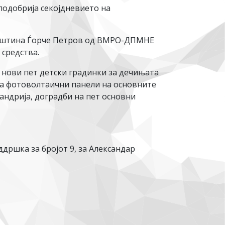
подобрија секојдневието на
 Општина Ѓорче Петров од ВМРО-ДПМНЕ
средства.
, нови пет детски градинки за дечињата
на фотоволтаични панели на основните
андрија, доградби на пет основни
дршка за бројот 9, за Александар