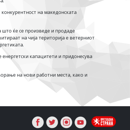
а.
е конкурентност на македонската
 што ќе се произведе и продаде
итираат на чија територија е ветерниот
ргетиката.
те енергетски капацитети и придонесува
рање на нови работни места, како и