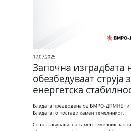
17.07.2025
Започна изградбата н
обезбедуваат струја 
енергетска стабилнос
Владата предводена од ВМРО-ДПМНЕ ги ис
Владата го постави камен темелникот.
Со поставување на камен темелник започ