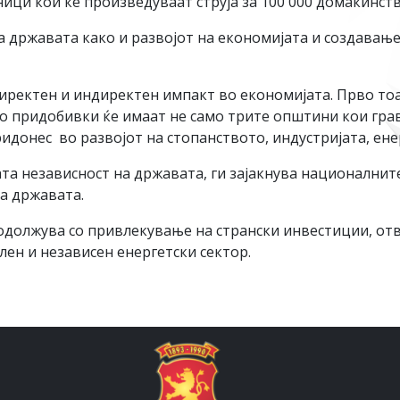
ници кои ќе произведуваат струја за 100 000 домаќинств
а државата како и развојот на економијата и создавањ
иректен и индиректен импакт во економијата. Прво тоа
о придобивки ќе имаат не само трите општини кои грав
ридонес во развојот на стопанството, индустријата, ене
ата независност на државата, ги зајакнува национални
а државата.
олжува со привлекување на странски инвестиции, отво
лен и независен енергетски сектор.