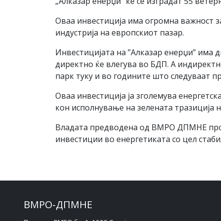
„Алказар енерџи“ ќе се изградат 55 ветер
Оваа инвестиција има огромна важност з
индустрија на европскиот пазар.
Инвестицијата на ”Алказар енерџи” има д
директно ќе влегува во БДП. А индиректн
парк туку и во годините што следуваат п
Оваа инвестиција ја зголемува енергетск
кон исполнување на зелената тразиција н
Владата предводена од ВМРО ДПМНЕ прод
инвестиции во енергетиката со цел стаби
ВМРО-ДПМНЕ