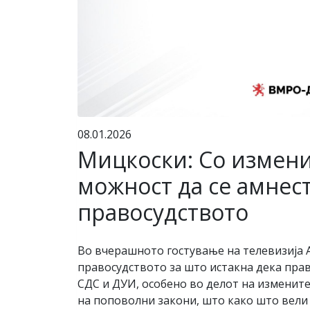
08.01.2026
Мицкоски: Со измени
можност да се амнес
правосудството
Во вчерашното гостување на телевизија 
правосудството за што истакна дека пра
СДС и ДУИ, особено во делот на измените
на поповолни закони, што како што вели т