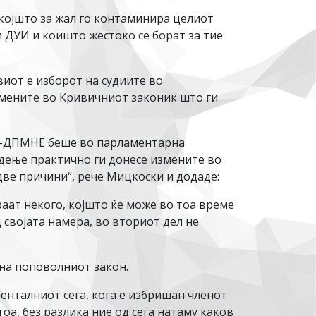
 којшто за жал го контаминира целиот
и ДУИ и коишто жестоко се борат за тие
виот е изборот на судиите во
мените во Кривичниот законик што ги
МРО-ДПМНЕ беше во парламентарна
 одење практично ги донесе измените во
две причини“, рече Мицкоски и додаде:
ираат некого, којшто ќе може во тоа време
 својата намера, во вториот дел не
 на поповолниот закон.
менталниот сега, кога е избришан членот
оа, без разлика ние од сега натаму каков