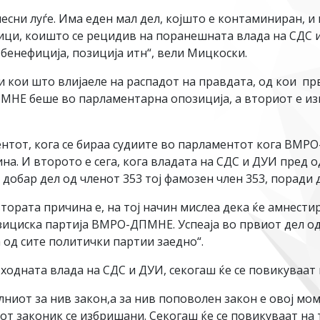
чесни луѓе. Има еден мал дел, којшто е контаминиран, и
ници, коишто се рецидив на поранешната влада на СДС 
бенефиција, позиција итн“, вели Мицкоски.
и кои што влијаеле на распадот на правдата, од кои пр
МНЕ беше во парламентарна опозиција, а вториот е из
ментот, кога се бираа судиите во парламентот кога В
ина. И второто е сега, кога владата на СДС и ДУИ пред
добар дел од членот 353 тој фамозен член 353, поради 
 втората причина е, на тој начин мислеа дека ќе амнест
зициска партија ВМРО-ДПМНЕ. Успеаја во првиот дел од
 од сите политички партии заедно“.
ходната влада на СДС и ДУИ, секогаш ќе се повикуваат
лниот за нив закон,а за нив поповолен закон е овој мо
от законик се избришани. Секогаш ќе се повикуваат на т