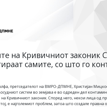
те на Кривичниот законик С
тираат самите, со што го ко
Алфа, претседателот на ВМРО-ДПМНЕ, Христијан Мицкоск
восудниот систем во земјава е во одреден дел контами
 на Кривичниот законик. Според него, некои лица од п
ој, е најголемиот проблем, затоа што создале правна о