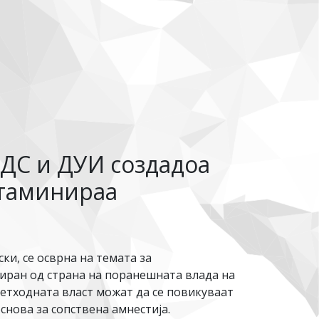
ДС и ДУИ создадоа
нтаминираа
и, се осврна на темата за
ниран од страна на поранешната влада на
ретходната власт можат да се повикуваат
снова за сопствена амнестија.