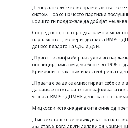
„Генерално луѓето во правосудството се 
систем. Тоа се најчесто партиски послуш
коишто ги поддржале да добијат некаква 
Според него, постојат два клучни момент
парламентот, во периодот кога ВМРО-ДП
донесе владата на СДС и ДУИ.
„Првото е оној избор на судии во парла
опозиција, мислам дека беше во 1996 год
Кривичниот законик и кога избриша еден 
„Првата е за да се амнестираат себе си и
да нанесе штета на тогаш најсилната опо
успеаја. ВМРО-ДПМНЕ денеска е поголема
Мицкоски истакна дека сите оние од прет
„Тие секогаш ќе се повикуваат на попово
353 став 5 кога други делови од Кривични