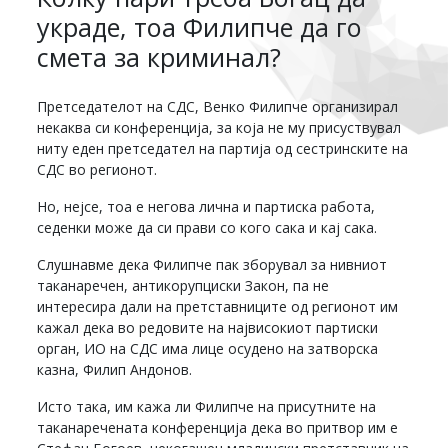
украде, тоа Филипче да го
смета за криминал?
Претседателот на СДС, Венко Филипче организирал
некаква си конференција, за која не му присуствувал
ниту еден претседател на партија од сестринските на
СДС во регионот.
Но, нејсе, тоа е негова лична и партиска работа,
седенки може да си прави со кого сака и кај сака.
Слушнавме дека Филипче пак зборувал за нивниот
таканаречен, антикорупциски Закон, па не
интересира дали на претставниците од регионот им
кажал дека во редовите на највисокиот партиски
орган, ИО на СДС има лице осудено на затворска
казна, Филип Андонов.
Исто така, им кажа ли Филипче на присутните на
таканаречената конференција дека во притвор им е