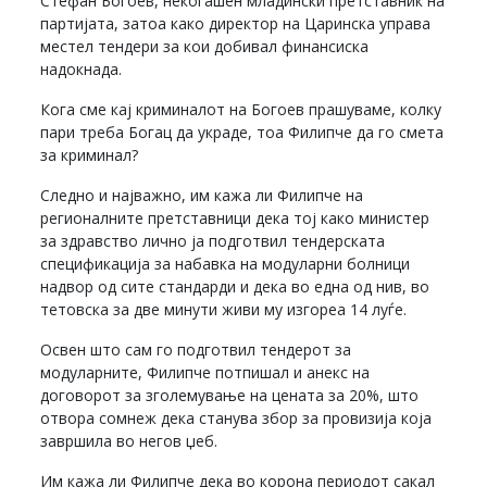
Стефан Богоев, некогашен младински претставник на
партијата, затоа како директор на Царинска управа
местел тендери за кои добивал финансиска
надокнада.
Кога сме кај криминалот на Богоев прашуваме, колку
пари треба Богац да украде, тоа Филипче да го смета
за криминал?
Следно и најважно, им кажа ли Филипче на
регионалните претставници дека тој како министер
за здравство лично ја подготвил тендерската
спецификација за набавка на модуларни болници
надвор од сите стандарди и дека во една од нив, во
тетовска за две минути живи му изгореа 14 луѓе.
Освен што сам го подготвил тендерот за
модуларните, Филипче потпишал и анекс на
договорот за зголемување на цената за 20%, што
отвора сомнеж дека станува збор за провизија која
завршила во негов џеб.
Им кажа ли Филипче дека во корона периодот сакал