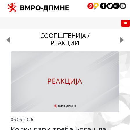
Me
СООПШТЕНИЈА /
РЕАКЦИИ
06.06.2026
Колку пари треба Богац да