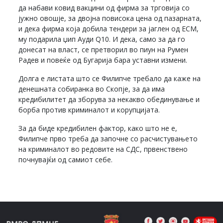
да набави ковид вакцини од фирма за трговија со
јужно овошје, за двојна повисока цена од пазарната,
и дека фирма која добила тендери за јаглен од ЕСМ,
му подарила џип Ауди Q10. И дека, само за да го
донесат на власт, се претворил во пиун на Румен
Радев и повеќе од Бугарија бара уставни измени.
Долга е листата што се Филипче требало да каже на
денешната собиранка во Скопје, за да има
кредибилитет да зборува за некакво обединување и
борба против криминалот и корупцијата.
За да биде кредибилен фактор, како што не е,
Филипче прво треба да започне со расчистувањето
на криминалот во редовите на СДС, првенствено
почнувајќи од самиот себе.