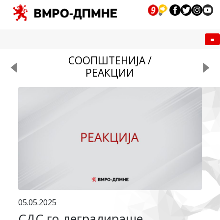
Me
СООПШТЕНИЈА /
РЕАКЦИИ
05.05.2025
СДС го деградираше