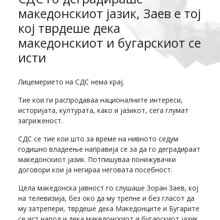
македонскиот јазик, Заев е тој
кој тврдеше дека
македонскиот и бугарскиот се
исти
Лицемерието на СДС нема крај.
Тие кои ги распродаваа националните интереси,
историјата, културата, како и јазикот, сега глумат
загриженост.
СДС се тие кои што за време на нивното седум
годишно владеење направија се за да го деградираат
македонскиот јазик. Потпишуваа понижувачки
договори кои ја негираа неговата посебност.
Цела македонска јавност го слушаше Зоран Заев, кој
на телевизија, без око да му трепне и без гласот да
му затрепери, тврдеше дека Македонците и Бугарите
се ист народ и дека македонскиот и бугарскиот јазик