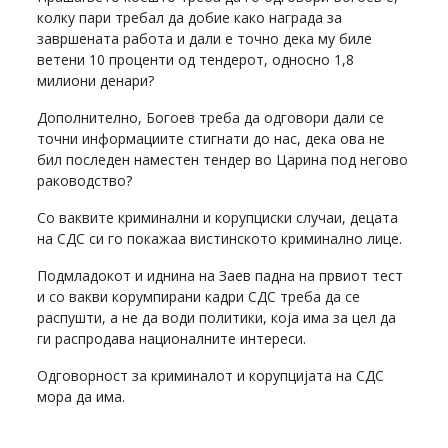
колку пари требал да добие како награда за
завршената работа и дали е точно дека му биле
ветени 10 проценти од тендерот, односно 1,8
милиони денари?
Дополнително, Богоев треба да одговори дали се
точни информациите стигнати до нас, дека ова не
бил последен наместен тендер во Царина под негово
раководство?
Со ваквите криминални и корупциски случаи, децата
на СДС си го покажаа вистинското криминално лице.
Подмладокот и иднина на Заев падна на првиот тест
и со вакви корумпирани кадри СДС треба да се
распушти, а не да води политики, која има за цел да
ги распродава националните интереси.
Одговорност за криминалот и корупцијата на СДС
мора да има.