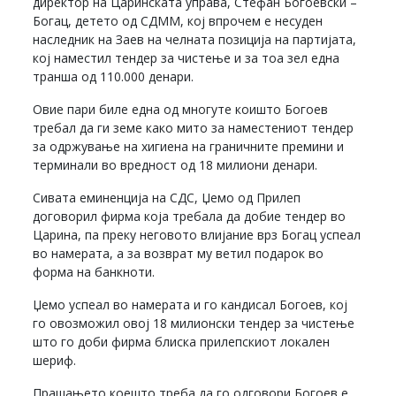
директор на Царинската управа, Стефан Богоевски –
Богац, детето од СДММ, кој впрочем е несуден
наследник на Заев на челната позиција на партијата,
кој наместил тендер за чистење и за тоа зел една
транша од 110.000 денари.
Овие пари биле една од многуте коишто Богоев
требал да ги земе како мито за наместениот тендер
за одржување на хигиена на граничните премини и
терминали во вредност од 18 милиони денари.
Сивата еминенција на СДС, Џемо од Прилеп
договорил фирма која требала да добие тендер во
Царина, па преку неговото влијание врз Богац успеал
во намерата, а за возврат му ветил подарок во
форма на банкноти.
Џемо успеал во намерата и го кандисал Богоев, кој
го овозможил овој 18 милионски тендер за чистење
што го доби фирма блиска прилепскиот локален
шериф.
Прашањето коешто треба да го одговори Богоев е,