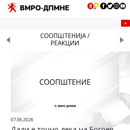
Me
СООПШТЕНИЈА /
РЕАКЦИИ
07.06.2026
Дали е точно дека на Богоев