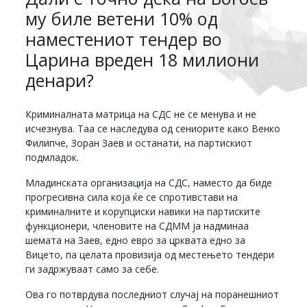
му биле ветени 10% од
наместениот тендер во
Царина вреден 18 милиони
денари?
Криминалната матрица на СДС не се менува и не
исчезнува. Таа се наследува од сениорите како Венко
Филипче, Зоран Заев и останати, на партискиот
подмладок.
Младинската организација на СДС, наместо да биде
прогресивна сила која ќе се спротивстави на
криминалните и корупциски навики на партиските
функционери, членовите на СДММ ја надминаа
шемата на Заев, едно евро за црквата едно за
Вицето, па целата провизија од местењето тендери
ги задржуваат само за себе.
Ова го потврдува последниот случај на поранешниот