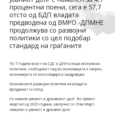
процентни поени, сега е 57,7
отсто од БДП владата
предводена од ВМРО -ДПМНЕ
продолжува со развојни
политики со цел подобар
стандард на граѓаните
По 7 години власт на СДС и ДУИ и лоши економски
политики, слободниот пад во економијата е запрен,
економијата се консолидира и заздравува.
Економските развојни политики на владата
вродуваат со плод.
Се намали јавниот и државниот долг. Во првиот
квартал од 2025 година, заклучно со 31ви Март,
намален е јавниот и државен долг.