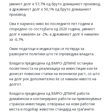
Јавниот долг е 57,7% од бруто домашниот производ,
а државниот долг е 50,1% од бруто домашниот
производ.
Ова е најниско ниво во последните пет години и
споредено со состојбата од 2020 година, јавниот
долг е намален за -2%, а државниот долг е намален
за -0,7%.
Овие податоци и индикатори се потврда за
развојните политики што ги спроведува владата.
Владата предводена од ВМРО-ДПМНЕ останува
посветеноста на реализација на инвестиции кои ќе
донесат повисоки стапки на економски раст, со што
на долг рок дополнително ќе се намали нивото на
долгот.
Владата предводена од ВМРО-ДПМНЕ работи
домаќински и континуирано работи на привлекување
странски инвестиции, отворање на нови работни
места и подобар животен стандард на граѓаните.