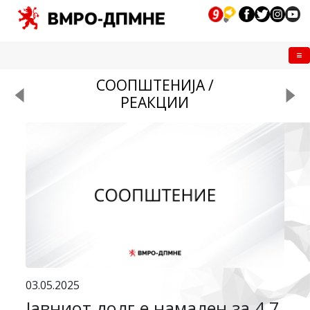
Me
СООПШТЕНИЈА /
РЕАКЦИИ
03.05.2025
Јавниот долг е намален за 4,7