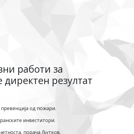
авни работи за
е директен резултат
 превенција од пожари.
транските инвеститори.
четноста, порача Љутков.