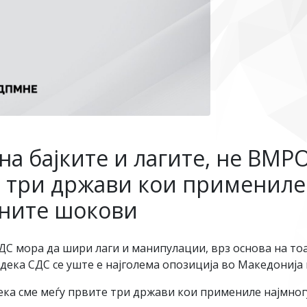
 на бајките и лагите, не В
е три држави кои примениле
вните шокови
С мора да шири лаги и манипулации, врз основа на тоа
а дека СДС се уште е најголема опозиција во Македонија
ка сме меѓу првите три држави кои примениле најмног