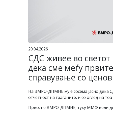
20.04.2026
СДС живее во светот
дека сме меѓу првит
справување со цено
На ВМРО-ДПМНЕ му е сосема јасно дека СД
отчетност на граѓаните, и со оглед на то
Прво, не ВМРО-ДПМНЕ, туку ММФ вели де