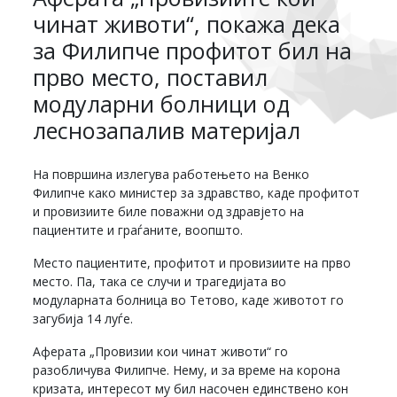
чинат животи“, покажа дека
за Филипче профитот бил на
прво место, поставил
модуларни болници од
леснозапалив материјал
На површина излегува работењето на Венко
Филипче како министер за здравство, каде профитот
и провизиите биле поважни од здравјето на
пациентите и граѓаните, воопшто.
Место пациентите, профитот и провизиите на прво
место. Па, така се случи и трагедијата во
модуларната болница во Тетово, каде животот го
загубија 14 луѓе.
Аферата „Провизии кои чинат животи“ го
разобличува Филипче. Нему, и за време на корона
кризата, интересот му бил насочен единствено кон