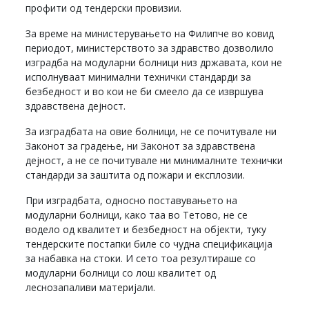
профити од тендерски провизии.
За време на министерувањето на Филипче во ковид
периодот, министерството за здравство дозволило
изградба на модуларни болници низ државата, кои не
исполнуваат минимални технички стандарди за
безбедност и во кои не би смеело да се извршува
здравствена дејност.
За изградбата на овие болници, не се почитувале ни
Законот за градење, ни Законот за здравствена
дејност, а не се почитувале ни минималните технички
стандарди за заштита од пожари и експлозии.
При изградбата, односно поставувањето на
модуларни болници, како таа во Тетово, не се
водело од квалитет и безбедност на објекти, туку
тендерските постапки биле со чудна спецификација
за набавка на стоки. И сето тоа резултираше со
модуларни болници со лош квалитет од
леснозапаливи материјали.