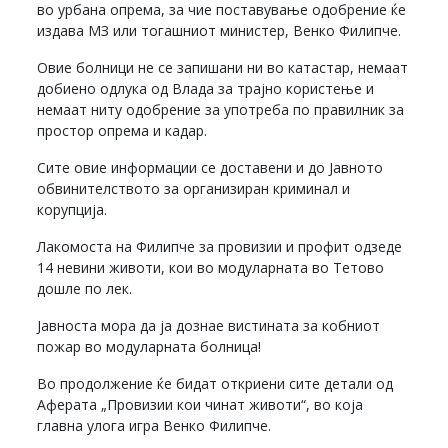
во урбана опрема, за чие поставување одобрение ќе
издава МЗ или тогашниот министер, Венко Филипче.
Овие болници не се запишани ни во катастар, немаат
добиено одлука од Влада за трајно користење и
немаат ниту одобрение за употреба по правилник за
простор опрема и кадар.
Сите овие информации се доставени и до Јавното
обвинителството за организиран криминал и
корупција.
Лакомоста на Филипче за провизии и профит одзеде
14 невини животи, кои во модуларната во Тетово
дошле по лек.
Јавноста мора да ја дознае вистината за кобниот
пожар во модуларната болница!
Во продолжение ќе бидат откриени сите детали од
Аферата „Провизии кои чинат животи“, во која
главна улога игра Венко Филипче.