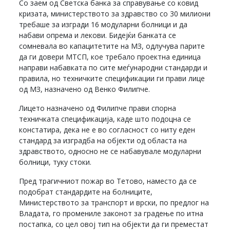
Со заем од Светска банка за справување со ковид
кризата, министерството за здравство со 30 милиони
требаше за изгради 16 модуларни болници и да
набави опрема и лекови. Бидејќи банката се
сомневала во капацитетите на МЗ, одлучува парите
да ги довери МТСП, кое требало проектна единица
направи набавката по сите меѓународни стандарди и
правила, но техничките спецификации ги прави лице
од МЗ, назначено од Венко Филипче.
Лицето назначено од Филипче прави спорна
техничката спецификација, каде што подоцна се
констатира, дека не е во согласност со ниту еден
стандард за изградба на објекти од областа на
здравството, односно не се набавувале модуларни
болници, туку стоки.
Пред трагичниот пожар во Тетово, наместо да се
подобрат стандардите на болниците,
Министерството за транспорт и врски, по предлог на
Владата, го промениле законот за градење по итна
постапка, со цел овој тип на објекти да ги преместат