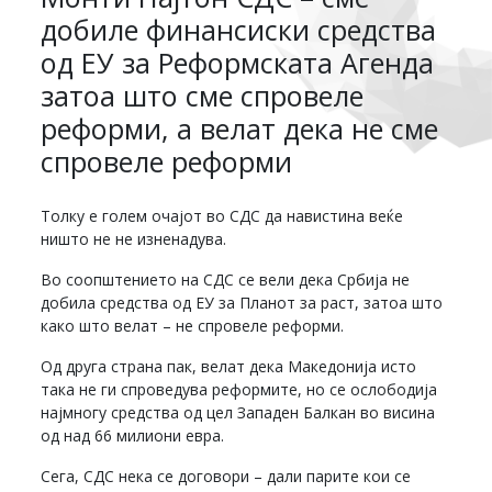
добиле финансиски средства
од ЕУ за Реформската Агенда
затоа што сме спровеле
реформи, а велат дека не сме
спровеле реформи
Толку е голем очајот во СДС да навистина веќе
ништо не не изненадува.
Во соопштението на СДС се вели дека Србија не
добила средства од ЕУ за Планот за раст, затоа што
како што велат – не спровеле реформи.
Од друга страна пак, велат дека Македонија исто
така не ги спроведува реформите, но се ослободија
најмногу средства од цел Западен Балкан во висина
од над 66 милиони евра.
Сега, СДС нека се договори – дали парите кои се