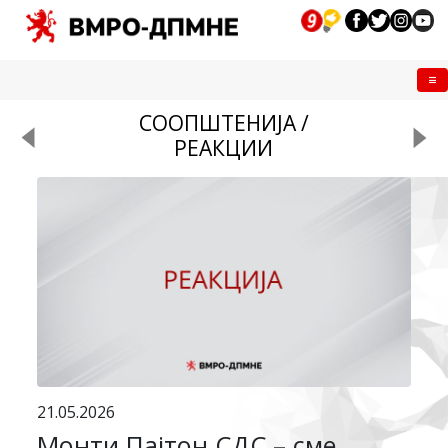
Me
СООПШТЕНИЈА /
РЕАКЦИИ
21.05.2026
Монти Пајтон СДС – сме