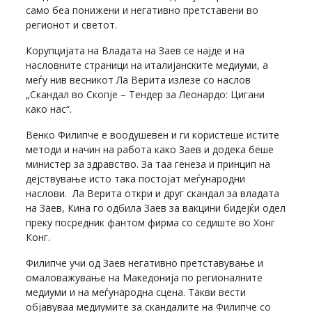
само беа понижени и негативно претставени во
регионот и светот.
Корупцијата на Владата на Заев се најде и на
насловните страници на италијанските медиуми, а
меѓу нив весникот Ла Верита излезе со наслов
„Скандал во Скопје – Тендер за Леонардо: Цигани
како нас“.
Венко Филипче е воодушевен и ги користеше истите
методи и начин на работа како Заев и додека беше
министер за здравство. За таа генеза и принцип на
дејствување исто така постојат меѓународни
наслови. Ла Верита откри и друг скандал за владата
на Заев, Кина го одбила Заев за вакцини бидејќи одел
преку посредник фантом фирма со седиште во Хонг
Конг.
Филипче учи од Заев негативно претставување и
омаловажување на Македонија по регионалните
медиуми и на меѓународна сцена. Такви вести
објавуваа медиумите за скандалите на Филипче со