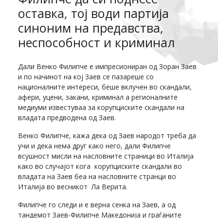
оставка, тој води партија
синоним на предавства,
неспособност и криминал
Дали Венко Филипче е импресиониран од Зоран Заев
и по начинот на кој Заев се пазареше со
националните интереси, беше вклучен во скандали,
афери, уцени, закани, криминал а регионалните
медиуми известуваа за корупциските скандали на
владата предводена од Заев.
Венко Филипче, кажа дека од Заев народот треба да
учи и дека нема друг како него, дали Филипче
всушност мисли на насловните страници во Италија
како во случајот кога корупциските скандали во
владата на Заев беа на насловните странци во
Италија во весникот Ла Верита.
Филипче го следи и е верна сенка на Заев, а од
тандемот Заев-Филипче Македонија и граѓаните