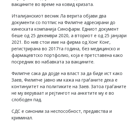
вакцините во време на ковид кризата.
Италијанскиот весник Ла верита објави два
документи со потпис на Филипче адресирани до
кинеската компанија Синофарм. Едниот документ
беше од 25 декември 2020, а вториот е од 25 јануари
2021. Во нив стои име на фирма од Хонг Конг,
регистрирана во 2017та година, без медицинско и
фармацевтско портфолио, која е претставена како
посредник во набавката за вакцините.
Филипче сака да дојде на власт за да биде ист како
Заев, Филипче јавно им кажа на граѓаните дека е
континуитет на политиките на Заев. Затоа граѓаните
не му веруваат и рејтингот на анкетите му е во
слободен пад.
СДС е синоним за неспособност, предавства и
криминал.