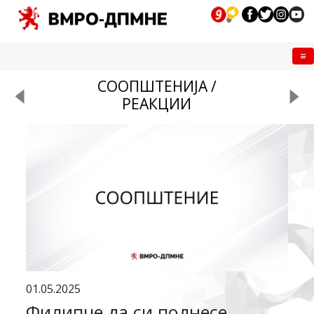
Me
СООПШТЕНИЈА /
РЕАКЦИИ
01.05.2025
Филипче да си поднесе