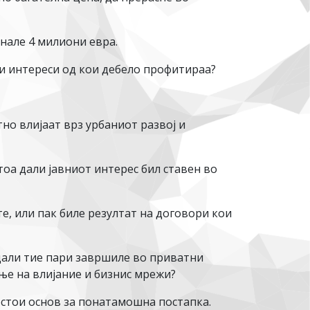
днале 4 милиони евра.
 и интереси од кои дебело профитираа?
тно влијаат врз урбаниот развој и
оа дали јавниот интерес бил ставен во
е, или пак биле резултат на договори кои
дали тие пари завршиле во приватни
е на влијание и бизнис мрежи?
остои основ за понатамошна постапка.