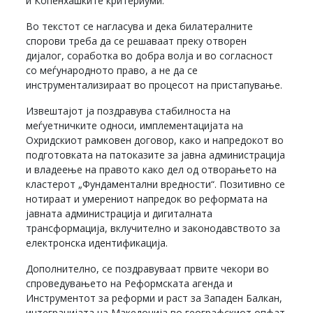
и Копенхашките критериуми.
Во текстот се нагласува и дека билатералните
спорови треба да се решаваат преку отворен
дијалог, соработка во добра волја и во согласност
со меѓународното право, а не да се
инструментализираат во процесот на пристапување.
Извештајот ја поздравува стабилноста на
меѓуетничките односи, имплементацијата на
Охридскиот рамковен договор, како и напредокот во
подготовката на патоказите за јавна администрација
и владеење на правото како дел од отворањето на
кластерот „Фундаментални вредности“. Позитивно се
нотираат и умерениот напредок во реформата на
јавната администрација и дигиталната
трансформација, вклучително и законодавството за
електронска идентификација.
Дополнително, се поздравуваат првите чекори во
спроведувањето на Реформската агенда и
Инструментот за реформи и раст за Западен Балкан,
интеграцијата на Македонија во географскиот опфат