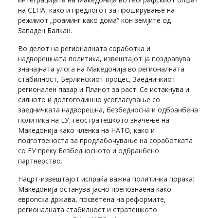
на СЕПА, како и предлогот за проширување на
режимот „роаминг како дома“ кон земјите од
Западен Балкан.
Во делот на регионалната соработка и
надворешната политика, извештајот ја поздравува
значајната улога на Македонија во регионалната
стабилност, Берлинскиот процес, Заедничкиот
регионален пазар и Планот за раст. Се истакнува и
силното и долгогодишно усогласување со
заедничката надворешна, безбедносна и одбранбена
политика на ЕУ, геостратешкото значење на
Македонија како членка на НАТО, како и
подготвеноста за продлабочување на соработката
со ЕУ преку Безбедносното и одбранбено
партнерство.
Нацрт-извештајот испраќа важна политичка порака:
Македонија останува јасно препознаена како
европска држава, посветена на реформите,
регионалната стабилност и стратешкото