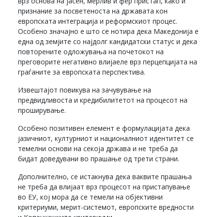
врз основа на јасен, мерлив и фер пристап, како и
признание за посветеноста на државата кон
европската интеграција и реформскиот процес.
Особено значајно е што се нотира дека Македонија е
една од земјите со најдолг кандидатски статус и дека
повторените одложувања на почетокот на
преговорите негативно влијаеле врз перцепцијата на
граѓаните за европската перспектива.
Извештајот повикува на зачувување на
предвидливоста и кредибилитетот на процесот на
проширување.
Особено позитивен елемент е формулацијата дека
јазичниот, културниот и националниот идентитет се
темелни основи на секоја држава и не треба да
бидат доведувани во прашање од трети страни.
Дополнително, се истакнува дека ваквите прашања
не треба да влијаат врз процесот на пристапување
во ЕУ, кој мора да се темели на објективни
критериуми, мерит-системот, европските вредности