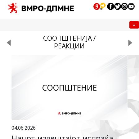
Me
СООПШТЕНИЈА /
РЕАКЦИИ
04.06.2026
Нацрт-извештајот испраќа