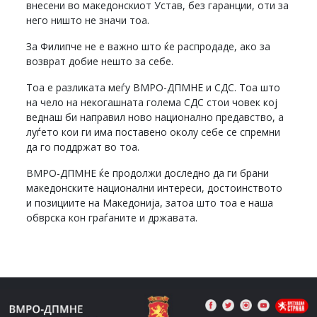
внесени во македонскиот Устав, без гаранции, оти за
него ништо не значи тоа.
За Филипче не е важно што ќе распродаде, ако за
возврат добие нешто за себе.
Тоа е разликата меѓу ВМРО-ДПМНЕ и СДС. Тоа што
на чело на некогашната голема СДС стои човек кој
веднаш би направил ново национално предавство, а
луѓето кои ги има поставено околу себе се спремни
да го поддржат во тоа.
ВМРО-ДПМНЕ ќе продолжи доследно да ги брани
македонските национални интереси, достоинството
и позициите на Македонија, затоа што тоа е наша
обврска кон граѓаните и државата.