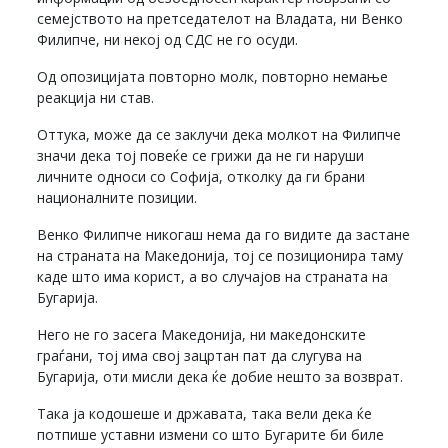
семејството на претседателот на Владата, ни Венко
Филипче, ни некој од СДС не го осуди.
Од опозицијата повторно молк, повторно немање
реакција ни став.
Оттука, може да се заклучи дека молкот на Филипче
значи дека тој повеќе се грижи да не ги наруши
личните односи со Софија, отколку да ги брани
националните позиции.
Венко Филипче никогаш нема да го видите да застане
на страната на Македонија, тој се позиционира таму
каде што има корист, а во случајов на страната на
Бугарија.
Него не го засега Македонија, ни македонските
граѓани, тој има свој зацртан пат да слугува на
Бугарија, оти мисли дека ќе добие нешто за возврат.
Така ја кодошеше и државата, така вели дека ќе
потпише уставни измени со што Бугарите би биле