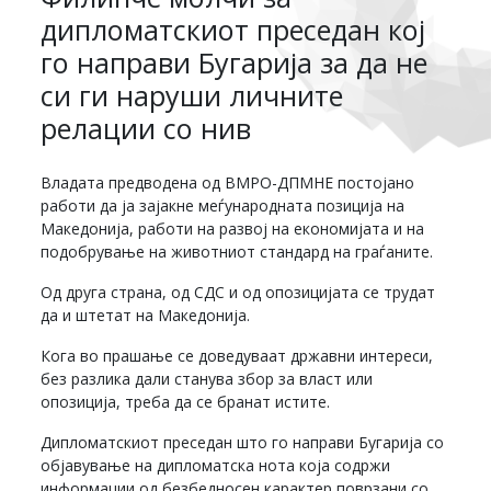
дипломатскиот преседан кој
го направи Бугарија за да не
си ги наруши личните
релации со нив
Владата предводена од ВМРО-ДПМНЕ постојано
работи да ја зајакне меѓународната позиција на
Македонија, работи на развој на економијата и на
подобрување на животниот стандард на граѓаните.
Од друга страна, од СДС и од опозицијата се трудат
да и штетат на Македонија.
Кога во прашање се доведуваат државни интереси,
без разлика дали станува збор за власт или
опозиција, треба да се бранат истите.
Дипломатскиот преседан што го направи Бугарија со
објавување на дипломатска нота која содржи
информации од безбедносен карактер поврзани со