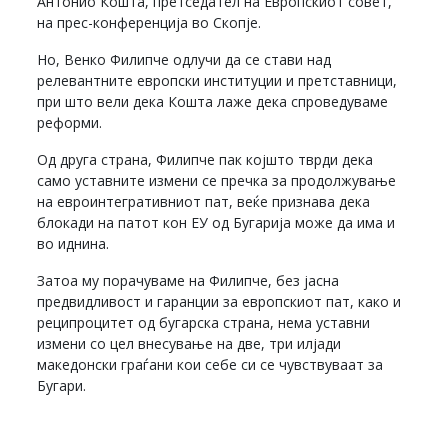
Антонио Кошта, претседател на Европскиот совет,
на прес-конференција во Скопје.
Но, Венко Филипче одлучи да се стави над
релевантните европски институции и претставници,
при што вели дека Кошта лаже дека спроведуваме
реформи.
Од друга страна, Филипче пак којшто тврди дека
само уставните измени се пречка за продолжување
на евроинтегративниот пат, веќе признава дека
блокади на патот кон ЕУ од Бугарија може да има и
во иднина.
Затоа му порачуваме на Филипче, без јасна
предвидливост и гаранции за европскиот пат, како и
реципроцитет од бугарска страна, нема уставни
измени со цел внесување на две, три илјади
македонски граѓани кои себе си се чувствуваат за
Бугари.