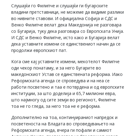
Слушајќи го Филипче и слушајќи ги бугарските
владини претставници, не можеме да видиме разлики
во нивните ставови. И официјална Софија и СДС и
Венко Филипче велат дека Македонија не разговара
со Бугарија, туку дека разговара со Европската Унија.
И СДС и Венко Филипче, исто како и Бугарија велат
дека уставните измени се единствениот начин да се
продолжи европскиот пат.
Кога сме кај уставните измени, мекотелот Филипче
оди чекор понатаму, и за него Бугарите во
македонскиот Устав се единствената реформа. Иако
Реформската агенда се спроведува и на неа се
работи посветено и таа е потврдена и од европските
институции, за што доделија и 65,7 милиони евра,
што најмногу од сите земји во регионот, Филипче
тоа не го гледа, за него тоа не е реформа.
Дополнително на тоа, континуираниот напредок и
посветеноста на Владата во спроведувањето на
Реформската агенда, вчера ги пофали и самиот