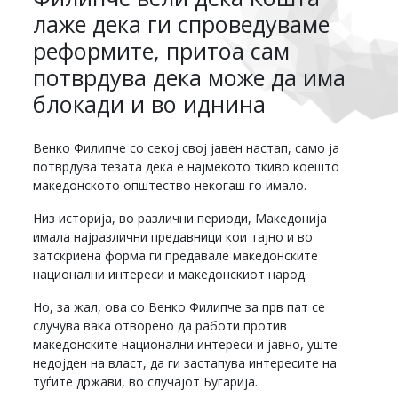
лаже дека ги спроведуваме
реформите, притоа сам
потврдува дека може да има
блокади и во иднина
Венко Филипче со секој свој јавен настап, само ја
потврдува тезата дека е најмекото ткиво коешто
македонското општество некогаш го имало.
Низ историја, во различни периоди, Македонија
имала најразлични предавници кои тајно и во
затскриена форма ги предавале македонските
национални интереси и македонскиот народ.
Но, за жал, ова со Венко Филипче за прв пат се
случува вака отворено да работи против
македонските национални интереси и јавно, уште
недојден на власт, да ги застапува интересите на
туѓите држави, во случајот Бугарија.