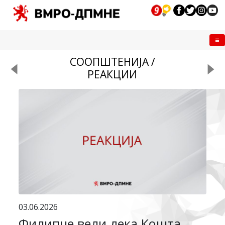
Me
СООПШТЕНИЈА /
РЕАКЦИИ
03.06.2026
Филипче вели дека Кошта