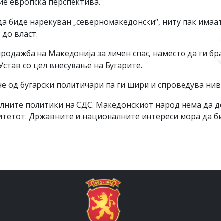
ие европска перспектива.
да биде нарекуван „северномакедонски“, ниту пак има
 до власт.
родажба на Македонија за личен спас, наместо да ги б
став со цел внесување на Бугарите.
че од бугарски политичари па ги шири и спроведува ни
илните политики на СДС. Македонскиот народ нема да 
тетот. Државните и националните интереси мора да б