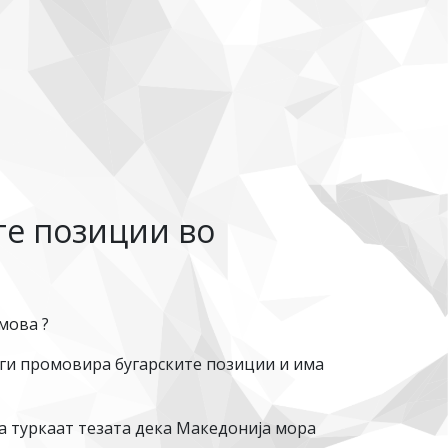
те позиции во
мова ?
 ги промовира бугарските позиции и има
ја туркаат тезата дека Македонија мора