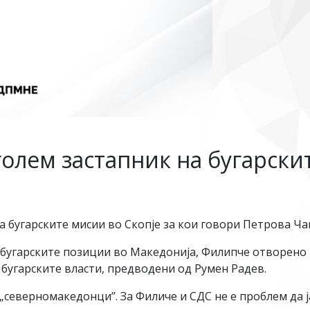
голем застапник на бугарски
а бугарските мисии во Скопје за кои говори Петрова Ча
а бугарските позиции во Македонија, Филипче отворено
 бугарските власти, предводени од Румен Радев.
северномакедонци’’. За Филиче и СДС не е проблем да 