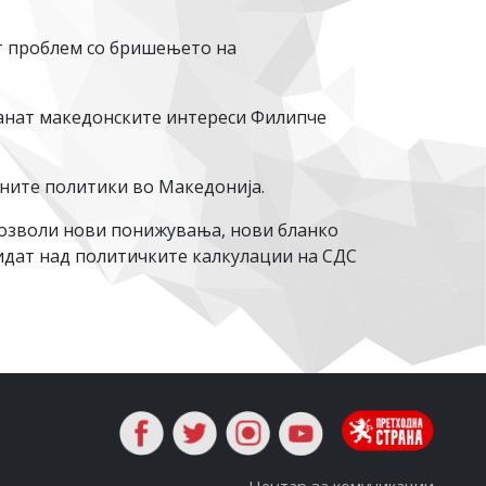
ат проблем со бришењето на
ранат македонските интереси Филипче
вните политики во Македонија.
дозволи нови понижувања, нови бланко
идат над политичките калкулации на СДС