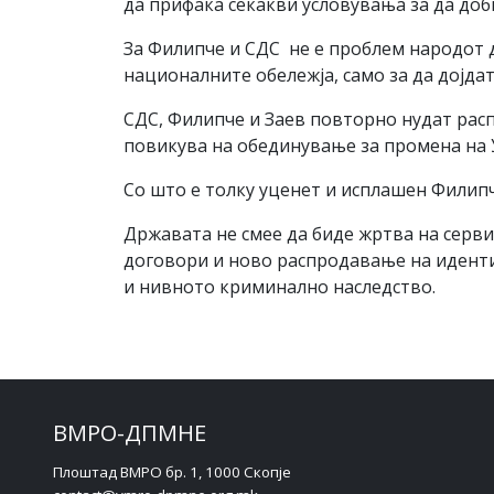
да прифаќа секакви условувања за да доб
За Филипче и СДС не е проблем народот 
националните обележја, само за да дојдат
СДС, Филипче и Заев повторно нудат расп
повикува на обединување за промена на У
Со што е толку уценет и исплашен Филип
Државата не смее да биде жртва на серв
договори и ново распродавање на иденти
и нивното криминално наследство.
ВМРО-ДПМНЕ
Плоштад ВМРО бр. 1, 1000 Скопје