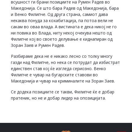
всушност ги брани позициите на Румен Радев во
Македонија. Се што бара Радев од Македонија, бара
и Венко Филипче. Од друга страна, самиот дава
некаква понуда за кохабитација, па потоа вели не
сакам во оваа влада. А вистината е дека никој не го
ни повика во Влада, ниту некој очекува нешто од
Филипче кој во своето делување е киднапиран од
Зоран Заев и Румен Радев.
Разбираме дека не е никако лесно со толку многу
газди над Филипче, но нека се потрудат да избистрат
единствен став кој ќе изгледа сериозно. Венко
Филипче е чувар на бугарските ставови во
Македонија и чувар на криминалите на Зоран Заев.
Се додека позициите се такви, Филипче ќе е добар
пратеник, но не и добар лидер на опозицијата.