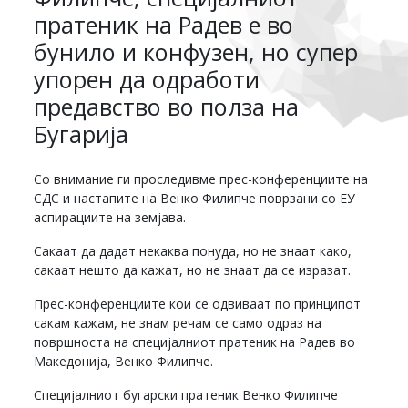
пратеник на Радев е во
бунило и конфузен, но супер
упорен да одработи
предавство во полза на
Бугарија
Со внимание ги проследивме прес-конференциите на
СДС и настапите на Венко Филипче поврзани со ЕУ
аспирациите на земјава.
Сакаат да дадат некаква понуда, но не знаат како,
сакаат нешто да кажат, но не знаат да се изразат.
Прес-конференциите кои се одвиваат по принципот
сакам кажам, не знам речам се само одраз на
површноста на специјалниот пратеник на Радев во
Македонија, Венко Филипче.
Специјалниот бугарски пратеник Венко Филипче