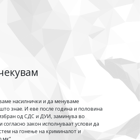
очекувам
уваме насилнички и да менуваме
што знае. И еве после година и половина
избран од СДС и ДУИ, заминува во
и согласно закон исполнуваат услови да
систем на гонење на криминалот и
.мк“.