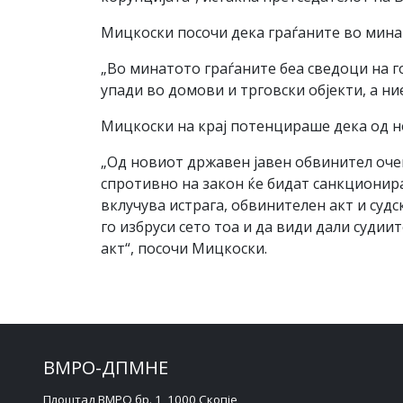
Мицкоски посочи дека граѓаните во мина
„Во минатото граѓаните беа сведоци на г
упади во домови и трговски објекти, а н
Мицкоски на крај потенцираше дека од н
„Од новиот државен јавен обвинител очек
спротивно на закон ќе бидат санкционира
вклучува истрага, обвинителен акт и судс
го избруси сето тоа и да види дали судии
акт“, посочи Мицкоски.
ВМРО-ДПМНЕ
Плоштад ВМРО бр. 1, 1000 Скопје