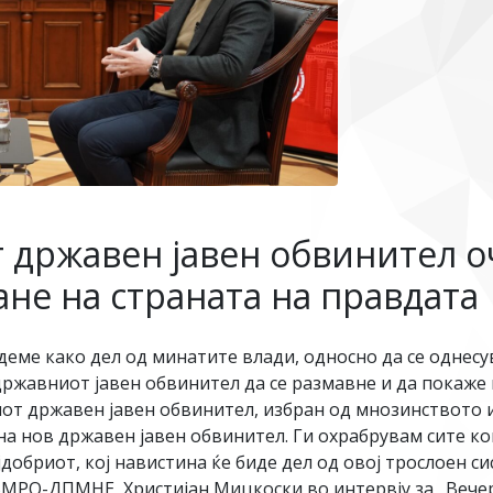
 државен јавен обвинител 
не на страната на правдата
деме како дел од минатите влади, односно да се однес
државниот јавен обвинител да се размавне и да покаже 
иот државен јавен обвинител, избран од мнозинството 
на нов државен јавен обвинител. Ги охрабрувам сите ко
јдобриот, кој навистина ќе биде дел од овој трослоен 
ВМРО-ДПМНЕ, Христијан Мицкоски во интервју за „Вечер