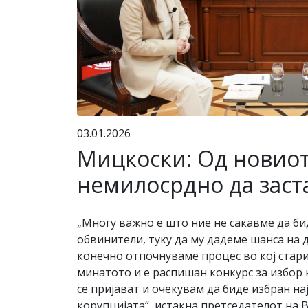
03.01.2026
Мицкоски: Од новиот
немилосрдно да заста
„Многу важно е што ние не сакавме да би
обвинители, туку да му дадеме шанса на 
конечно отпочнуваме процес во кој стар
минатото и е распишан конкурс за избор 
се пријават и очекувам да биде избран на
корупцијата“, истакна претседателот на 