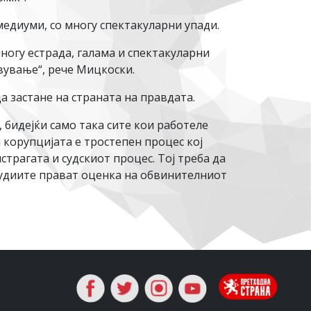
едиуми, со многу спектакуларни упади.
ногу естрада, галама и спектакуларни
твување“, рече Мицкоски.
 застане на страната на правдата.
 бидејќи само така сите кои работеле
корупцијата е тростепен процес кој
страгата и судскиот процес. Тој треба да
и судиите прават оценка на обвинителниот