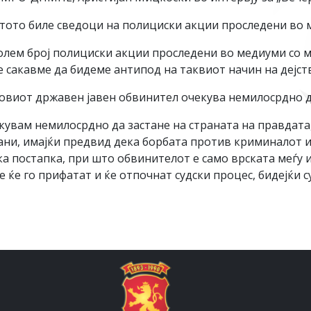
тото биле сведоци на полициски акции проследени во м
олем број полициски акции проследени во медиуми со м
ие сакавме да бидеме антипод на таквиот начин на дејс
овиот државен јавен обвинител очекува немилосрдно да
увам немилосрдно да застане на страната на правдата,
ни, имајќи предвид дека борбата против криминалот и 
ка постапка, при што обвинителот е само врската меѓу и
те ќе го прифатат и ќе отпочнат судски процес, бидејќ