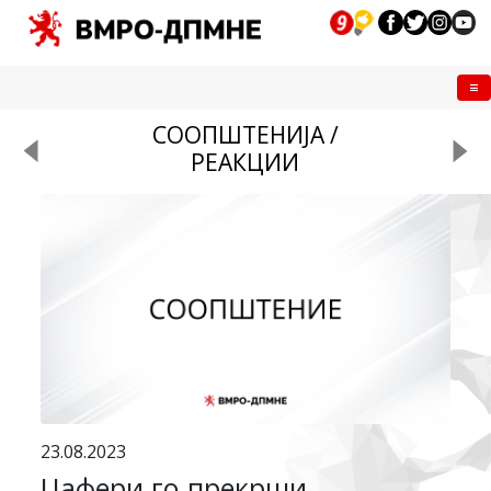
Me
СООПШТЕНИЈА /
РЕАКЦИИ
23.08.2023
Џафери го прекрши