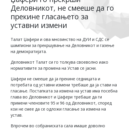
Деловникот, не смееше да го
прекине гласањето за
уставни измени
Талат Џафери и ова мнозинство на ДУИ и СДС се
шампиони за прекршување на Деловникот и газење
на демократијата.
Деловникот Талат си го толкува своеволно иако
нормативите за промена на Устав се јасни.
Џафери не смееше да ја прекине седницата и
потребата од уставни измени требаше да ја стави на
гласање. Постапката за измена на устав има посебна
глава во Деловникот и Џафери требаше да ги
примени членовите 95 и 96 од Деловникот, според
кои не смее да се одложи гласање за измена на
устав.
Впрочем во собраниската сала имаше доволно