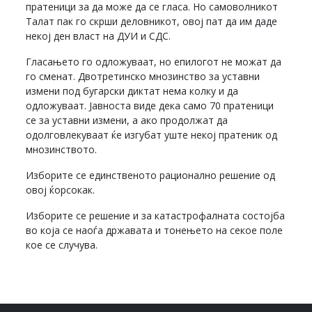
пратеници за да може да се гласа. Но самоволникот
Талат пак го скрши деловникот, овој пат да им даде
некој ден власт на ДУИ и СДС.
Гласањето го одложуваат, но епилогот не можат да
го сменат. Двотретинско мнозинство за уставни
измени под бугарски диктат нема колку и да
одложуваат. Јавноста виде дека само 70 пратеници
се за уставни измени, а ако продолжат да
одолговлекуваат ќе изгубат уште некој пратеник од
мнозинството.
Изборите се единственото рационално решение од
овој ќорсокак.
Изборите се решение и за катастрофалната состојба
во која се наоѓа државата и тонењето на секое поле
кое се случува.