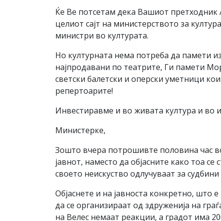
Ќе Ве потсетам дека Вашиот претходник А
целиот сајт на министерството за култура
министри во културата.
Но културната нема потреба да памети из
најпродавани по театрите, Ги памети Мо
светски балетски и оперски уметници кои 
репертоарите!
Инвестиравме и во живата култура и во 
Министерке,
Зошто вчера потрошивте половина час во
јавнот, наместо да објасните како тоа се
своето неискуство одлучуваат за судбин
Објаснете и на јавноста конкретно, што 
да се организираат од здруженија на гра
на Велес немаат реакции, а градот има 2