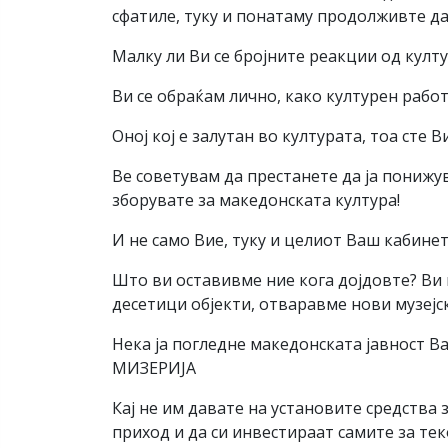
сфатиле, туку и понатаму продолживте да
Малку ли Ви се бројните реакции од култ
Ви се обраќам лично, како културен рабо
Оној кој е залутан во културата, тоа сте 
Ве советувам да престанете да ја понижу
зборувате за македонската култура!
И не само Вие, туку и целиот Ваш кабинет
Што ви оставивме ние кога дојдовте? Ви
десетици објекти, отваравме нови музејск
Нека ја погледне македонската јавност 
МИЗЕРИЈА
Кај не им давате на установите средства 
приход и да си инвестираат самите за те