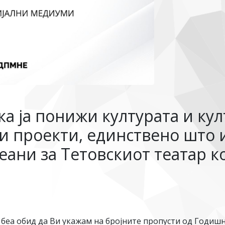
ка ја понижи културата и ку
и проекти, единствено што и
ани за Тетовскиот театар ко
беа обид да Ви укажам на бројните пропусти од Годишна