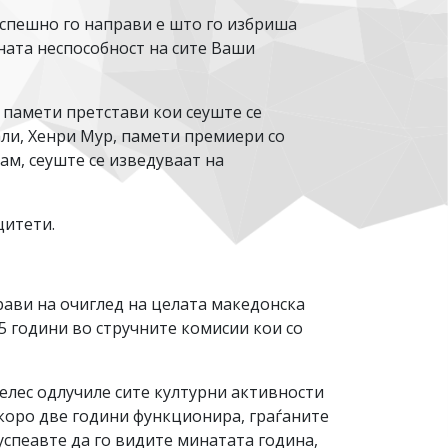
успешно го направи е што го избриша
тната неспособност на сите Ваши
 памети претстави кои сеуште се
али, Хенри Мур, памети премиери со
ам, сеуште се изведуваат на
цитети.
рави на очиглед на целата македонска
25 години во стручните комисии кои со
Велес одлучиле сите културни активности
скоро две години функционира, граѓаните
успеавте да го видите минатата година,