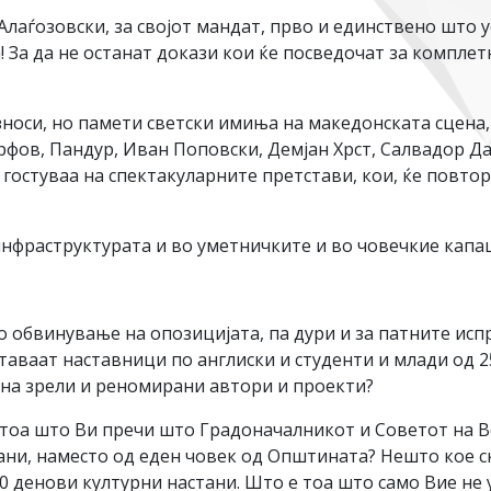
лаѓозовски, за својот мандат, прво и единствено што 
! За да не останат докази кои ќе посведочат за компле
носи, но памети светски имиња на македонската сцена,
рфов, Пандур, Иван Поповски, Демјан Хрст, Салвадор Д
гостуваа на спектакуларните претстави, кои, ќе повтор
инфраструктурата и во уметничките и во човечкие капа
 обвинување на опозицијата, па дури и за патните исп
 ставаат наставници по англиски и студенти и млади од 
и на зрели и реномирани автори и проекти?
е тоа што Ви пречи што Градоначалникот и Советот на 
ѓани, наместо од еден човек од Општината? Нешто кое 
00 денови културни настани. Што е тоа што само Вие не 