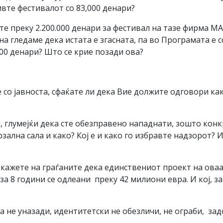
ивте фестивалот со 83,000 денари?
вте преку 2.200.000 денари за фестивал на тазе фирм
ина гледаме дека истата е згасната, па во Програмата
000 денари? Што се крие позади ова?
и?
со јавноста, сфаќате ли дека Вие должите одговори как
и, глумејќи дека сте обезправено нападнати, зошто конк
зална сала и како? Кој е и како го избравте надзорот? И
кажете на граѓаните дека единствениот проект на оваа
 за 8 години се одлеани преку 42 милиони евра. И кој, з
да не уназади, идентитетски не обезличи, не ограби, за