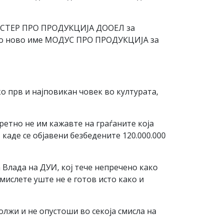
а МАСТЕР ПРО ПРОДУКЦИЈА ДООЕЛ за
 е со ново име МОДУС ПРО ПРОДУКЦИЈА за
о прв и најповикан човек во културата,
ретно не им кажавте на граѓаните која
 каде се објавени безбедените 120.000.000
 Влада на ДУИ, кој тече непречено како
амислете уште не е готов исто како и
должи и не опустоши во секоја смисла на