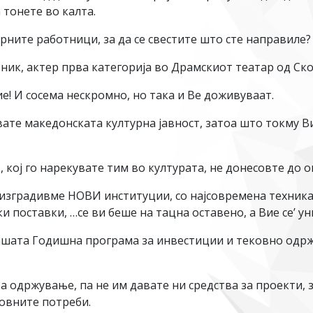
 тонете во калта.
урните работници, за да се свестите што сте направиле
тник, актер прва категорија во Драмскиот театар од Ско
Вие! И сосема нескромно, но така и Ве доживуваат.
вате македонската културна јавност, затоа што токму 
, кој го нарекувате тим во културата, не донесoвте до о
 изградивме НОВИ институции, со најсовремена техник
и поставки, …се ви беше на тацна оставено, а Вие се’ у
Вашата Годишна програма за инвестиции и тековно одр
за одржување, па не им давате ни средства за проекти, 
ковните потреби.