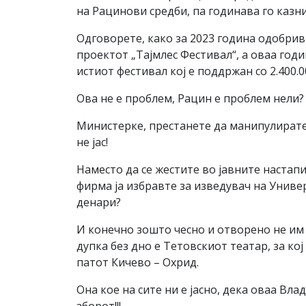
на Рацинови средби, па годинава го казн
Одговорете, како за 2023 година одобри
проектот „Тајмлес Фестивал“, а оваа год
истиот фестивал кој е поддржан со 2.400.
Ова не е проблем, Рацин е проблем нел
Министерке, престанете да манипулирате 
не јас!
Наместо да се жестите во јавните настап
фирма ја избравте за изведувач на Универ
денари?
И конечно зошто чесно и отворено не им 
дупка без дно е Тетовскиот театар, за кој
патот Кичево – Охрид.
Она кое на сите ни е јасно, дека оваа Вла