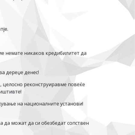
?
пје.
Вие немате никаков кредибилитет да
ва дереџе денес!
а, целосно реконструиравме повеќе
ништивте!
жување на националните установи!
за да можат да си обезбедат сопствен