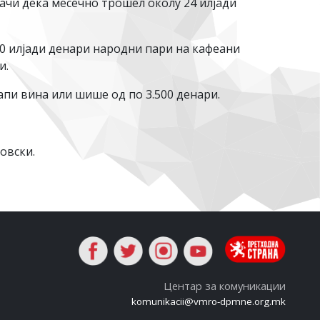
ачи дека месечно трошел околу 24 илјади
0 илјади денари народни пари на кафеани
и.
капи вина или шише од по 3.500 денари.
овски.
Центар за комуникации
komunikacii@vmro-dpmne.org.mk