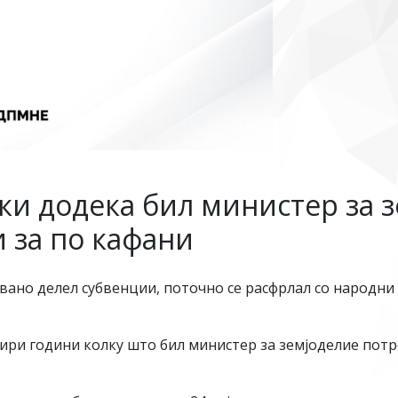
и додека бил министер за 
 за по кафани
но делел субвенции, поточно се расфрлал со народни п
ири години колку што бил министер за земјоделие потр