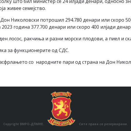
олку што бил министер се 24 илјади денари, односно зн
оја живее семејство.
Дон Николовски потрошил 294.780 денари или скоро 50
2023 година 377.700 денари или скоро 400 илјади денар
ден лосос, ракчиња и разни морски плодови, а пиел и с
ика за функционерите од СДС.
асфрлањето со народните пари од страна на Дон Никол
Copyright ВМРО-ДПМНЕ.
Сите права се резервирани.