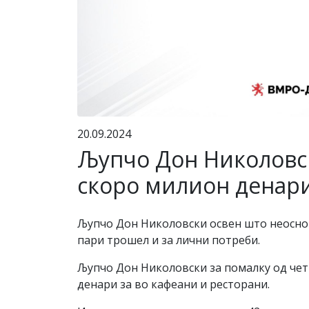
20.09.2024
Љупчо Дон Николовск
скоро милион денари
Љупчо Дон Николовски освен што неоснова
пари трошел и за лични потреби.
Љупчо Дон Николовски за помалку од чет
денари за во кафеани и ресторани.