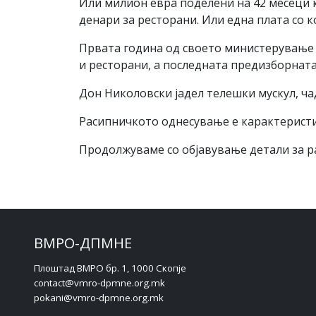
Или милион евра поделени на 42 месеци к
денари за ресторани. Или една плата со к
Првата година од своето министерување 
и ресторани, а последната предизборната 
Дон Николовски јадел телешки мускул, ча
Расипничкото однесување е карактерист
Продолжуваме со објавување детали за р
ВМРО-ДПМНЕ
Плоштад ВМРО бр. 1, 1000 Скопје
contact@vmro-dpmne.org.mk
pokani@vmro-dpmne.org.mk