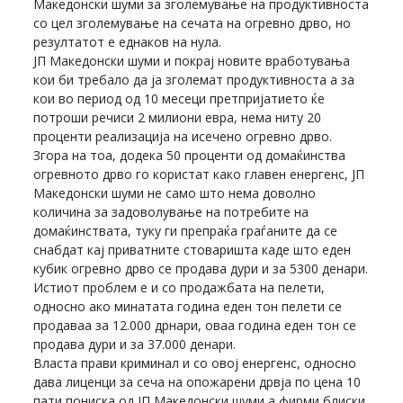
Македонски шуми за зголемување на продуктивноста
со цел зголемување на сечата на огревно дрво, но
резултатот е еднаков на нула.
ЈП Македонски шуми и покрај новите вработувања
кои би требало да ја зголемат продуктивноста а за
кои во период од 10 месеци претпријатието ќе
потроши речиси 2 милиони евра, нема ниту 20
проценти реализација на исечено огревно дрво.
Згора на тоа, додека 50 проценти од домаќинства
огревното дрво го користат како главен енергенс, ЈП
Македонски шуми не само што нема доволно
количина за задоволување на потребите на
домаќинствата, туку ги препраќа граѓаните да се
снабдат кај приватните стоваришта каде што еден
кубик огревно дрво се продава дури и за 5300 денари.
Истиот проблем е и со продажбата на пелети,
односно ако минатата година еден тон пелети се
продаваа за 12.000 дрнари, оваа година еден тон се
продава дури и за 37.000 денари.
Власта прави криминал и со овој енергенс, односно
дава лиценци за сеча на опожарени дрвја по цена 10
пати пониска од ЈП Македонски шуми а фирми блиски