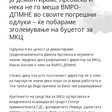
нека не го меша ВМРО-
ДПМНЕ во своите погрешни
одлуки – ќе побараме
зголемување на буџетот за
МКЦ
Одлучно и во целост ја демантираме
градоначалничката Данела Арсовска и нејзините
лажни тврдења дека разрешениот директор на МКЦ,
Ванчо Богоев е член на ВМРО-ДПМНЕ.
Секако дека тоа што посочениот директор не е член
на партија не значи дека лошо си ја врши работата и
тоа треба да биде причина за било чие разрешување.
Кратењето на средства за МКЦ од Арсовска и
владеачката коалиција во градот Скопје
криминогената СДС, фолирантите Левица, уценетата