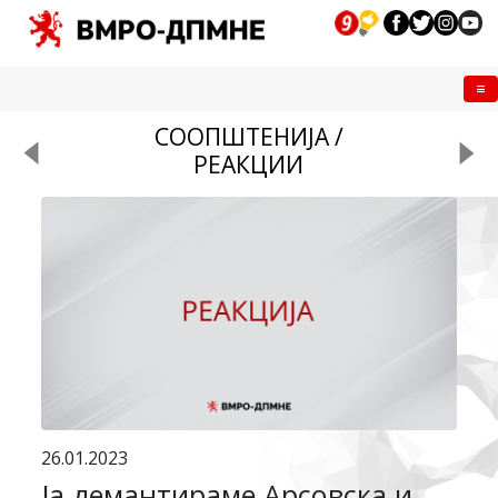
Me
СООПШТЕНИЈА /
РЕАКЦИИ
26.01.2023
Ја демантираме Арсовска и