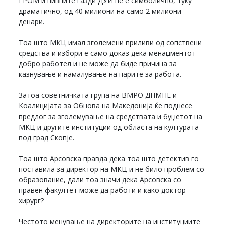
ГРОМ и нивните газди ДУИ не е симболично, туку
драматично, од 40 милиони на само 2 милиони
денари.
Тоа што МКЦ имал зголемени приливи од сопствени
средства и избори е само доказ дека менаџментот
добро работел и не може да биде причина за
казнување и намалување на парите за работа.
Затоа советничката група на ВМРО ДПМНЕ и
Коалицијата за Обнова на Македонија ќе поднесе
предлог за зголемување на средствата и буџетот на
МКЦ и другите институции од областа на културата
под град Скопје.
Тоа што Арсовска правда дека тоа што детектив го
поставила за директор на МКЦ и не било проблем со
образование, дали тоа значи дека Арсовска со
правен факултет може да работи и како доктор
хирург?
Честото менување на директорите на институциите