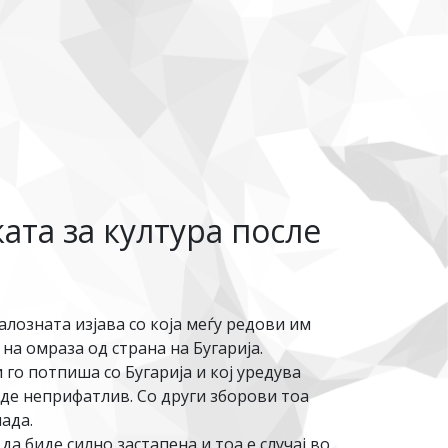
ата за култура после
алозната изјава со која меѓу редови им
на омраза од страна на Бугарија.
о потпиша со Бугарија и кој уредува
де неприфатлив. Со други зборови тоа
ада.
а биде силно застапена и тоа е случај во