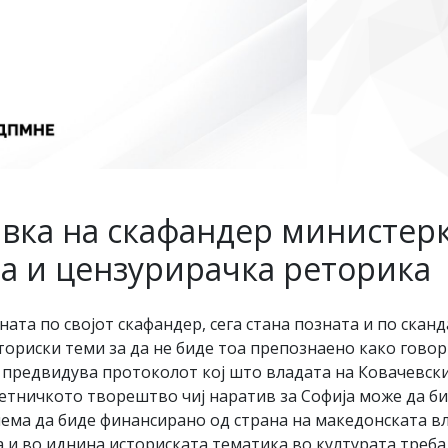
авка на скафандер министерк
на и цензурирачка реторика
ата по својот скафандер, сега стана позната и по сканд
ориски теми за да не биде тоа препознаено како говор 
редвидува протоколот кој што владата на Ковачевски г
етничкото творештво чиј наратив за Софија може да би
ема да биде финансирано од страна на македонската вл
 и во иднина историската тематика во културата треба д