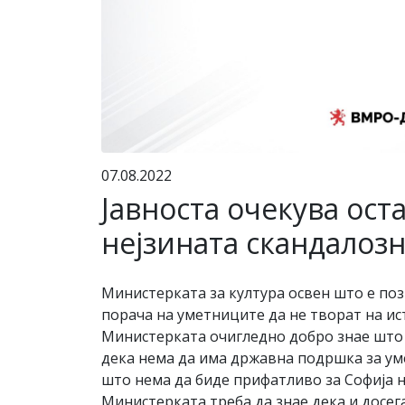
07.08.2022
Јавноста очекува ост
нејзината скандалоз
Министерката за култура освен што е позн
порача на уметниците да не творат на ист
Министерката очигледно добро знае што п
дека нема да има државна подршка за ум
што нема да биде прифатливо за Софија н
Министерката треба да знае дека и досега