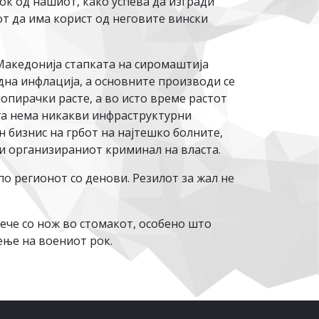
ок од нашиот, како успева да изгради
от да има корист од неговите вински
 Македонија стапката на сиромаштија
рдна инфлација, а основните производи се
лопирачки расте, а во исто време растот
ога нема никакви инфраструктурни
н бизнис на грбот на најтешко болните,
 и организираниот криминал на власта.
по регионот со денови. Резилот за жал не
сече со нож во стомакот, особено што
ење на воениот рок.