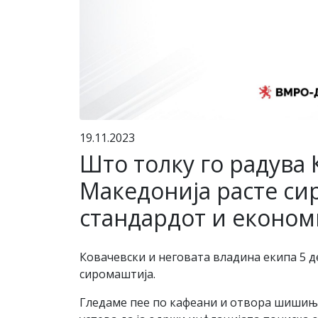
19.11.2023
Што толку го радува 
Македонија расте сир
стандардот и економи
Ковачевски и неговата владина екипа 5 де
сиромаштија.
Гледаме пее по кафеани и отвора шишиња в