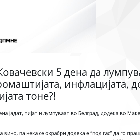
Ковачевски 5 дена да лумпува
омаштијата, инфлацијата, до
јата тоне?!
на јадат, пијат и лумпуваат во Белград, додека во Мак
ино, па нека се охрабри додека е “под гас“ да го праш