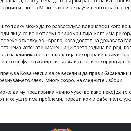
од нашата, како успева да го одржи растот на БДП повис
стиции и слично.Може така и ќе научи нешто, па народ
 што толку може да го развеселува Ковачевски кога во
лјади лица се во екстремна сиромаштија, кога има реко
 повеќе отколку во Европа, кога долгот на државата га
 кога нема испечатени учебници трета година по ред, к
кога на клиниката на Онкологија некој прави криминале
а ништо не функционира во државата освен корупцијата
пречува Ковачевски да се весели и да прави баханалии 
отрезнувањето следи многу скоро, на следните избори
може да му предизвика мачно чувство како некој да го 
т и се уште има проблеми, поради кои и одбегнал служ