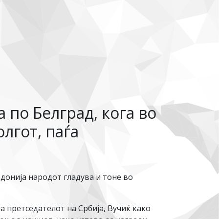
 по Белград, кога во
лгот, паѓа
едонија народот гладува и тоне во
а претседателот на Србија, Вучиќ како