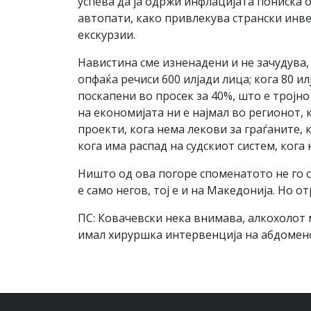
успева да ја одржи инфлацијата пониска 
автопати, како привлекува странски инве
екскурзии.
Навистина сме изненадени и не зачудува,
опфаќа речиси 600 илјади лица; кога 80 и
поскапени во просек за 40%, што е тројно
на економијата ни е најмал во регионот,
проекти, кога нема лекови за граѓаните, 
кога има распад на судскиот систем, ког
Ништо од ова погоре споменатото не го с
е само негов, тој е и на Македонија. Но 
ПС: Ковачевски нека внимава, алкохолот 
имал хируршка интервенција на абдомено