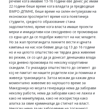
речеме кога имавме 13-16 години еве денес јас имам
22 години беше време кога владата ја предводеше
ВМРО-ДПМНЕ, беше време на силен ентузијазам на
економски просперитет време кога поевтинија
студиите, средното образование стана
задолжително, време кога власта имаше проекти
мерки и иницијативи кои секојдневно се промовираа
со една цел да се подобри животот на нас младите.
Но за жал пропагандата лажните вести и црната
кампања на нас кои бевме деца од 13 до 16 години
но и на целото општество ни тврдеа дека живееме
во режим, се со цел да ја донесат денешнава влада
која дневно промовира по неколку коруптивни
скандали. Го уназадија општеството до сегмент до
кој не памтат ни нашите родители кои ја поминаа и
живееја транзицијата. Затоа можам да кажам дека
моментално живееме во најлошото време за
Македонија но мојата генерација нема да заборави
неколку работи, нема да заборави како не лажеа и
како не манипулираа, како не искористија како
алатка за овие криминалци да стигнат на власт.
Никогаш нема да му заборавиме на тогашниот