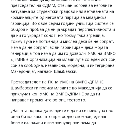
претседател на СДММ, Стефан Богоев за неговите
ветувања за студентски градови или ветувањата на
криминалците од неговата партија за младинска
гаранција. Во овие седум години уништија систем се
обидоа и пробаа да ни ја украдат перспективноста и
да ни го украдат сонот но токму тука згрешија,
токму тука не потценија и мислеа дека ќе не сопрат.
Нема да не сопрат јас ви гарантирам дека мојата
генерација тоа нема да им го дозволи. УМС на ВМРО-
ДПМНЕ е организација на млади луѓе со еден ист сон,
сон за слободна, независна, модерна, и интегрирана
Македонија“, нагласи Шамбевски.
Претседателот на ГК на УМС на ВМРО-ДПМНЕ,
Шамбевски ги повика младите во Македонија да се
приклучат кон УМС на ВМРО-ДПМНЕ за да ги
направат промените во општеството.
„Нашата порака до младите е да ни се приклучат во
оваа битка како што претходно спомнав, еднаш
бевме излажани и изманипулирани нема да