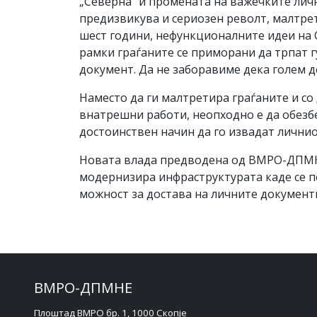
„Северна“ и промената на важечките личн
предизвикува и сериозен револт, малтрети
шест години, нефункционалните идеи на О
рамки граѓаните се приморани да трпат гу
документ. Да не заборавиме дека голем де
Наместо да ги малтретира граѓаните и с
внатрешни работи, неопходно е да обезбе
достоинствен начин да го извадат личниот
Новата влада предводена од ВМРО-ДПМНЕ 
модернизира инфраструктурата каде се п
можност за достава на личните документ
ВМРО-ДПМНЕ
Плоштад ВМРО бр. 1, 1000 Скопје