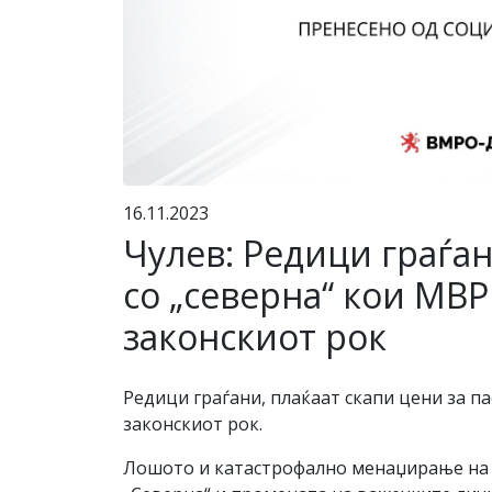
16.11.2023
Чулев: Редици граѓан
со „северна“ кои МВР
законскиот рок
Редици граѓани, плаќаат скапи цени за п
законскиот рок.
Лошото и катастрофално менаџирање на М