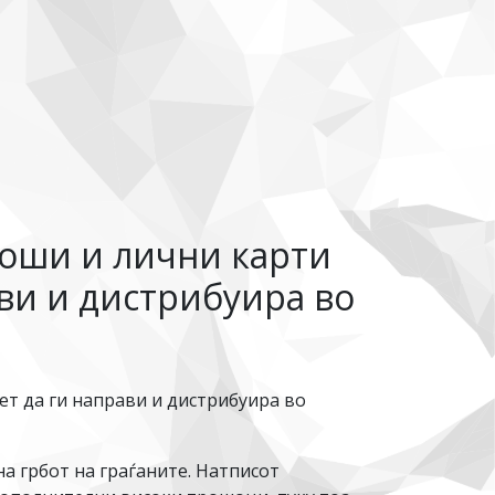
соши и лични карти
ави и дистрибуира во
ет да ги направи и дистрибуира во
 грбот на граѓаните. Натписот