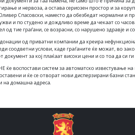
и документи за таа намена, не само што е причина за 
рање и нервоза, а остава сериозен простор и за корупц
ливер Спасовски, наместо да обезбедат нормални и при
жви и по студено и дождливо време да чекаат со часови
л од тие граѓани, се возрасни, со нарушено здравје и со
о донации од приватни компании да креира нефункцион
ди соодветни услови, каде граѓаните ќе можат, во зак
 документ за кој плаќаат високи цени и со тоа да си ги
ќе воспостави систем за автоматско известување на гр
оставени и ќе се отворат нови дисперзирани базни ста
и на домашна адреса.