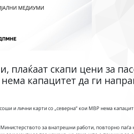
и, плаќаат скапи цени за па
 нема капацитет да ги напр
асоши и лични карти со „северна“ кои МВР нема капацит
инистерството за внатрешни работи, повторно паѓа на