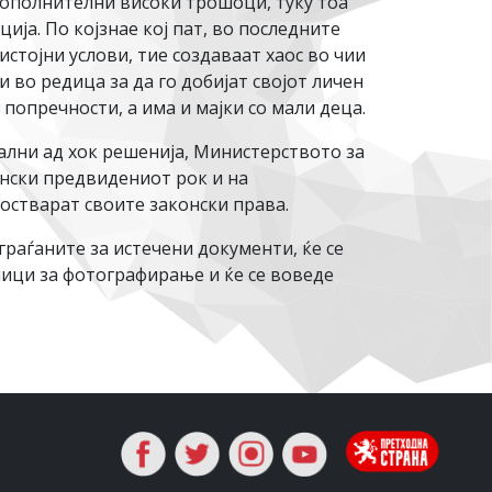
дополнителни високи трошоци, туку тоа
ија. По којзнае кој пат, во последните
стојни услови, тие создаваат хаос во чии
 во редица за да го добијат својот личен
 попречности, а има и мајки со мали деца.
ални ад хок решенија, Министерството за
онски предвидениот рок и на
 остварат своите законски права.
аѓаните за истечени документи, ќе се
ници за фотографирање и ќе се воведе