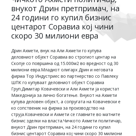
внукот Дрин претпримач, на
24 години го купил бизнис
центарот Соравиа кој чини
скоро 30 милиони евра
Дрин Ахмети, внук на Али Ахмети го купува
деловниот објект Соравиа во строгиот центар на
Скопје со површина од 15.000м2 во вредност од 30
милиони евра.Младиот олигарх Дрин и неговата
фирма Тор Индустриес во партнерство со Павлеку
ШПК го купуваат деловниот објект Соравиа
Груп.Димитар Ковачевски и Али Ахмети ја користат
Македонија за лично богатење. Внукот на Ахмети
купува деловен објект, а сопругата на Ковачевски е
ко сопственик на фирма за производство на
струја.Ковачевски и Ахмети се главните во матните
бизнис зделки на власта.Чичкото Ахмети политичар,
внукот Дрин претпримач, на 24 години го купил
бизнис центарот Соравиа кој чини скоро 30 милиони