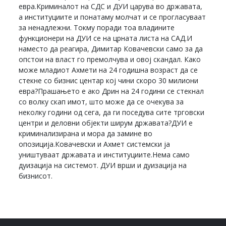
евра.Криминалот на СДС и ДУИ царува во државата,
а институциите и понатаму молчат и се прогласуваат
за ненадлежни. Токму поради тоа владините
функционери на ДУИ се на црната листа на САД.И
наместо да реагира, Димитар Ковачевски само за да
опстои на власт го премолчува и овој скандал. Како
може младиот Ахмети на 24 годишна возраст да се
стекне со бизнис центар кој чини скоро 30 милиони
евра?Прашањето е ако Дрин на 24 години се стекнал
со волку скап имот, што може да се очекува за
неколку години од сега, да ги поседува сите трговски
центри и деловни објекти ширум државата?ДУИ е
криминализирана и мора да замине во
опозиција.Ковачевски и Ахмет системски ја
уништуваат државата и институциите.Нема само
дуизација на системот. ДУИ врши и дуизација на
бизнисот.