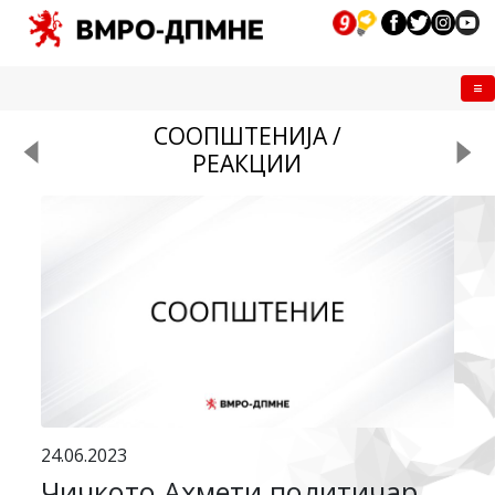
Me
СООПШТЕНИЈА /
РЕАКЦИИ
24.06.2023
Чичкото Ахмети политичар,