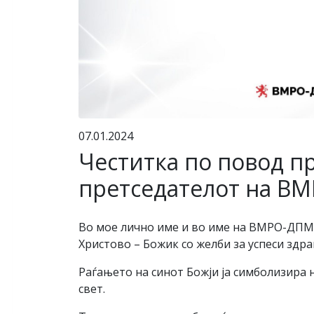
07.01.2024
Честитка по повод п
претседателот на В
Во мое лично име и во име на ВМРО-ДПМН
Христово – Божик со желби за успеси здрав
Раѓањето на синот Божји ја симболизира н
свет.