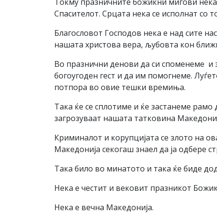
Токму празничните божиќни мигови нека г
Спасителот. Срцата нека се исполнат со т
Благословот Господов нека е над сите нас
нашата христова вера, љубовта кон ближн
Во празнични денови да си споменеме и з
богоугоден гест и да им помогнеме. Луѓет
потпора во овие тешки времиња.
Така ќе се сплотиме и ќе застанеме рамо
загрозуваат нашата татковина Македониј
Криминалот и корупцијата се злото на ова
Македонија секогаш знаел да ја одбере с
Така било во минатото и така ќе биде до
Нека е честит и вековит празникот Божик
Нека е вечна Македонија.