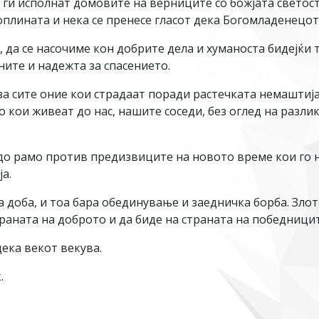
и исполнат домовите на верниците со божјата светост 
оплината и нека се пренесе гласот дека Богомладенецот
, да се насочиме кон добрите дела и хуманоста бидејќи
ите и надежта за спасението.
а сите оние кои страдаат поради растечката немаштија
о кои живеат до нас, нашите соседи, без оглед на разли
 до рамо против предизвиците на новото време кои го 
а.
 доба, и тоа бара обединување и заедничка борба. Злот
траната на доброто и да биде на страната на победницит
дека векот векува.
.