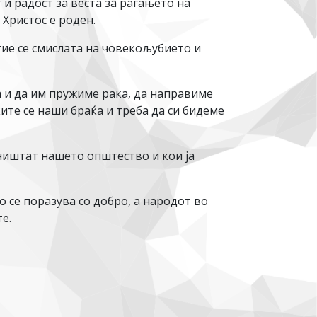
и радост за веста за раѓањето на
 Христос е роден.
 тие се смислата на човекољубието и
 и да им пружиме рака, да направиме
ките се наши браќа и треба да си бидеме
ништат нашето општество и кои ја
о се поразува со добро, а народот во
е.