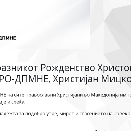
разникот Рожденство Христо
МРО-ДПМНЕ, Христијан Мицк
Е на сите православни Христијани во Македонија им г
је и среќа.
адежта за подобро утре, мирот и спасението на човекови