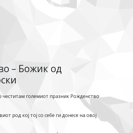
во – Божик од
оски
о честитам големиот празник Рожденство
от род кој тој со себе ги донесе на овој