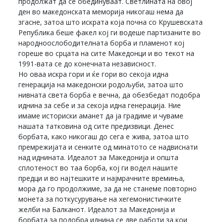
продолжат да се обединуваат. Светлината на овој
ден во македонската меморија никогаш нема да
згасне, затоа што искрата која почна со Крушевската
Република беше факел кој ги водеше партизаните во
народноослободителната борба и пламенот кој
гореше во срцата на сите Македонци и во текот на
1991-вата се до конечната независност.
Но оваа искра гори и ќе гори во секоја идна
генерација на македонски родољуби, затоа што
нивната света борба е вечна, да обезбедат подобра
иднина за себе и за секоја идна генерација. Ние
имаме историски аманет да ја градиме и чуваме
нашата татковина од сите предизвици. Денес
борбата, како никогаш до сега е жива, затоа што
премрежијата и сенките од минатото се надвиснати
над иднината. Идеалот за Македонија и општа
сплотеност во таа борба, кој ги водел нашите
предци и во најтешките и најмрачните времиња,
мора да го продолжиме, за да не станеме повторно
монета за поткусурување на хегемонистичките
желби на Балканот. Идеалот за Македонија и
борбата за подобра иднина се две работи за кои