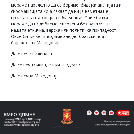
мораме паралелно да се бориме, бидејќи апатијата и
сиромаштијата која сакаат да ни ја наметнат е
првата стапка кон разнебитување. Овие битки
мораме да ги добиеме, сплотени без разлика на
нашата етничка, верска или политичка припадност.
Овие битки ќе ги водиме заедно братски под
бајракот на Македонија.
Да е вечен Илинден.
Да се вечни илинденските идеали.
Да е вечна Македонија!