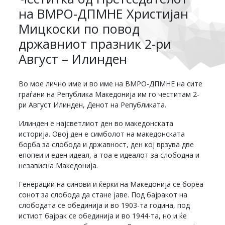
на ВМРО-ДПМНЕ Христијан
Мицкоски по повод
државниот празник 2-ри
Август – Илинден
Во мое лично име и во име на ВМРО-ДПМНЕ на сите
граѓани на Република Македонија им го честитам 2-
ри Август Илинден, Денот на Републиката.
Илинден е најсветлиот ден во македонската
историја. Овој ден е симболот на македонската
борба за слобода и државност, ден кој врзува две
епопеи и еден идеал, а тоа е идеалот за слободна и
независна Македонија.
Генерации на синови и ќерки на Македонија се бореа
сонот за слобода да стане јаве. Под бајракот на
слободата се обединија и во 1903-та година, под
истиот бајрак се обединија и во 1944-та, но и ќе