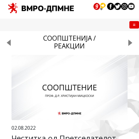
Me
СООПШТЕНИЈА /
РЕАКЦИИ
02.08.2022
Честитка од Претседатeлот