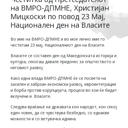
на ВМРО-ДПМНЕ, Христијан
Мицкоски по повод 23 Мај,
Национален ден на Власите
Во име на ВМРО-ДПМНЕ и во мое лично име го
честитам 23 мај, Националниот ден на Власите.
Власите се составен ден од Македонската историја и
култура, секогаш давале придонес за општеството и
неговиот развој.
Како идна влада ВМРО-ДПМНЕ ќе се посвети на
засилен и забрзан економски развој, евроинтеграции
и борба против корупцијата, процеси во кои ќе бидат
вклучени и Власите.
Следува враќање на државата кон народот, кон секој
еден човек, да се чувствува безбедно, со еднакви
можности и со ветувачка иднина.