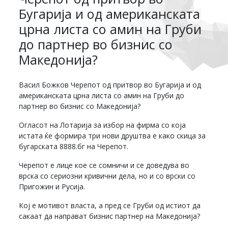
Бугарија и од американската
црна листа со амин на Груби
до партнер во бизнис со
Македонија?
Васил Божков Черепот од притвор во Бугарија и од
американската црна листа со амин на Груби до
партнер во бизнис со Македонија?
Огласот на Лотарија за избор на фирма со која
истата ќе формира три нови друштва е како скица за
бугарската 8888.бг на Черепот.
Черепот е лице кое се сомничи и се доведува во
врска со сериозни кривични дела, но и со врски со
Пригожин и Русија.
Кој е мотивот власта, а пред се Груби од истиот да
сакаат да направат бизнис партнер на Македонија?