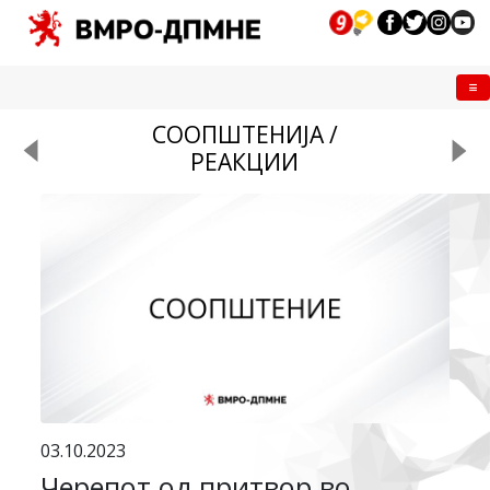
Me
СООПШТЕНИЈА /
РЕАКЦИИ
03.10.2023
Черепот од притвор во