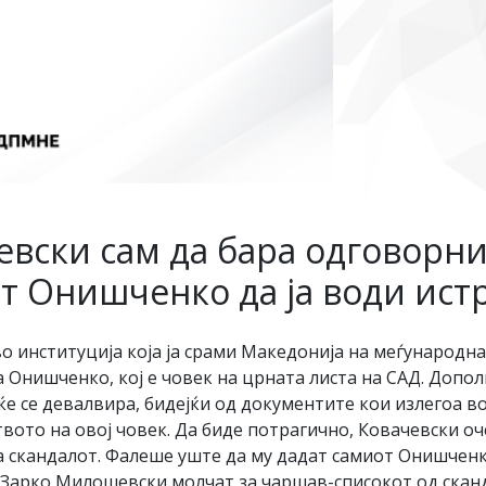
вски сам да бара одговорни 
т Онишченко да ја води ист
о институција која ја срами Македонија на меѓународна 
 Онишченко, кој е човек на црната листа на САД. Допо
е се девалвира, бидејќи од документите кои излегоа в
вото на овој човек. Да биде потрагично, Ковачевски о
за скандалот. Фалеше уште да му дадат самиот Онишченко
т Зарко Милошевски молчат за чаршав-списокот од скан