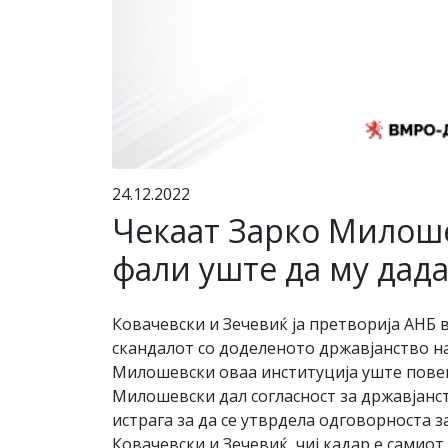
24.12.2022
Чекаат Зарко Милоше
фали уште да му дада
Ковачевски и Зечевиќ ја претворија АНБ в
скандалот со доделеното државјанство на
Милошевски оваа институција уште повеќ
Милошевски дал согласност за државјанст
истрага за да се утврдела одговорноста 
Ковачевски и Зечевиќ, чиј кадар е самио