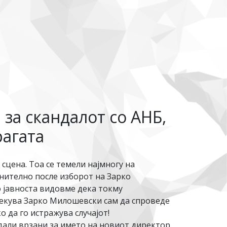
за скандалот со АНБ,
рагата
сцена. Тоа се темели најмногу на
лнително после изборот на Зарко
о јавноста видовме дека токму
чекува Зарко Милошевски сам да спроведе
 да го истражува случајот!
дали врзани за името на новиот директор