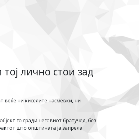
 тој лично стои зад
ат веќе ни киселите насмевки, ни
објект го гради неговиот братучед, без
 фактот што општината ја запрела