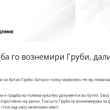
а го вознемири Груби, дали
и за Артан Груби. Затоа е толку нервозен. Не му помага
 е градба на голема куќа без документи во Бутел. Овој 
е спротивно на закон. Тоа што Груби се вознемирува за
стои зад овој нелегален имот.