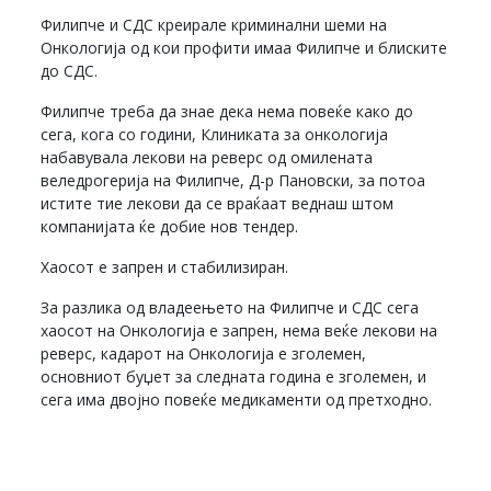
Филипче и СДС креирале криминални шеми на
Онкологија од кои профити имаа Филипче и блиските
до СДС.
Филипче треба да знае дека нема повеќе како до
сега, кога со години, Клиниката за онкологија
набавувала лекови на реверс од омилената
веледрогерија на Филипче, Д-р Пановски, за потоа
истите тие лекови да се враќаат веднаш штом
компанијата ќе добие нов тендер.
Хаосот е запрен и стабилизиран.
За разлика од владеењето на Филипче и СДС сега
хаосот на Онкологија е запрен, нема веќе лекови на
реверс, кадарот на Онкологија е зголемен,
основниот буџет за следната година е зголемен, и
сега има двојно повеќе медикаменти од претходно.