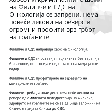
на Филипче и СДС на
Онкологија се запрени, нема
повеќе лекови на реверс и
огромни профити врз грбот
на граѓаните
Филипче и СДС направија хаос на Онкологија.
Филипче и СДС ги оставија пациентите без терапија,
без лекови, во агонија и недостаток на медицински
кадар.
Филипче и СДС профитирале на здравјето на
македонските граѓани.
Филипче треба да знае дека нема веќе лекови на
реверс од омилената веледрогерија на Филипче,
здравјето на граѓаните не смее да биде заложник на
бизнис мафијата блиска до СДС.