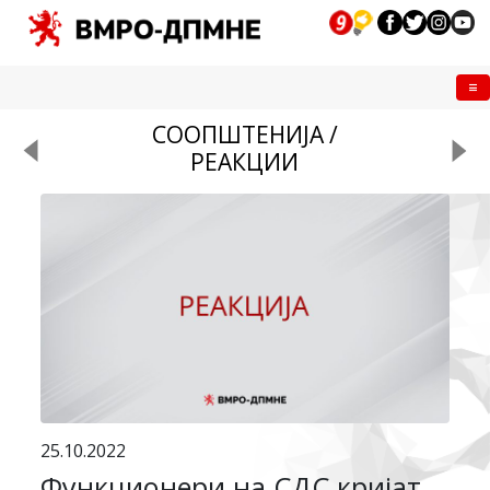
Me
СООПШТЕНИЈА /
РЕАКЦИИ
25.10.2022
Функционери на СДС кријат