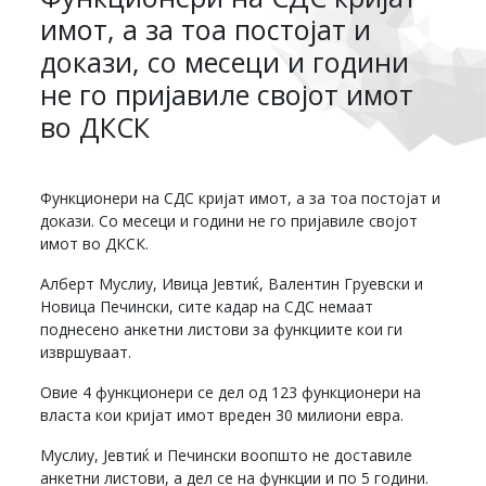
имот, а за тоа постојат и
докази, со месеци и години
не го пријавиле својот имот
во ДКСК
Функционери на СДС кријат имот, а за тоа постојат и
докази. Со месеци и години не го пријавиле својот
имот во ДКСК.
Алберт Муслиу, Ивица Јевтиќ, Валентин Груевски и
Новица Печински, сите кадар на СДС немаат
поднесено анкетни листови за функциите кои ги
извршуваат.
Овие 4 функционери се дел од 123 функционери на
власта кои кријат имот вреден 30 милиони евра.
Муслиу, Јевтиќ и Печински воопшто не доставиле
анкетни листови, а дел се на функции и по 5 години.